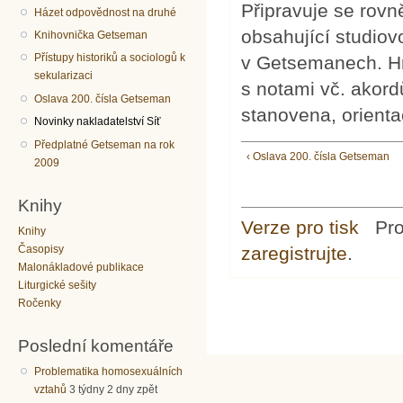
Připravuje se rov
Házet odpovědnost na druhé
obsahující studio
Knihovnička Getseman
Přístupy historiků a sociologů k
v Getsemanech. Hra
sekularizaci
s notami vč. akord
Oslava 200. čísla Getseman
stanovena, orient
Novinky nakladatelství Síť
Předplatné Getseman na rok
‹ Oslava 200. čísla Getseman
2009
Knihy
Verze pro tisk
Pr
Knihy
zaregistrujte
.
Časopisy
Malonákladové publikace
Liturgické sešity
Ročenky
Poslední komentáře
Problematika homosexuálních
vztahů
3 týdny 2 dny zpět