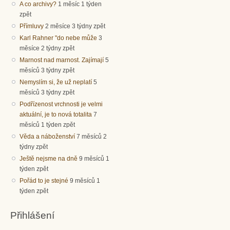
A co archivy?
1 měsíc 1 týden
zpět
Přímluvy
2 měsíce 3 týdny zpět
Karl Rahner "do nebe může
3
měsíce 2 týdny zpět
Marnost nad marnost. Zajímají
5
měsíců 3 týdny zpět
Nemyslím si, že už neplatí
5
měsíců 3 týdny zpět
Podřízenost vrchnosti je velmi
aktuální, je to nová totalita
7
měsíců 1 týden zpět
Věda a náboženství
7 měsíců 2
týdny zpět
Ještě nejsme na dně
9 měsíců 1
týden zpět
Pořád to je stejné
9 měsíců 1
týden zpět
Přihlášení