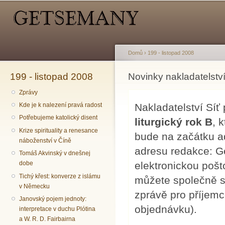
Hlavní menu
Sekundární menu
Př
hl
o
Domů
›
199 - listopad 2008
199 - listopad 2008
Jste zde
Novinky nakladatelství
Zprávy
Nakladatelství Síť
Kde je k nalezení pravá radost
Potřebujeme katolický disent
liturgický rok B
, 
Krize spirituality a renesance
bude na začátku a
náboženství v Číně
adresu redakce: G
Tomáš Akvinský v dnešnej
elektronickou poš
dobe
Tichý křest: konverze z islámu
můžete společně 
v Německu
zprávě pro příjemc
Janovský pojem jednoty:
objednávku).
interpretace v duchu Plótina
a W. R. D. Fairbairna