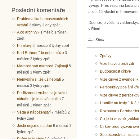
vývoje. Přes všechna krutá pro
Poslední komentáře
a založili vlastní reformovano
Problematika homosexuálních
Dodnes je většina valdenských 
vztahů
3 týdny 2 dny zpět
v Římě.
A co archivy?
1 měsíc 1 týden
zpět
Jan Klípa
Přímluvy
2 měsíce 3 týdny zpět
Karl Rahner "do nebe může
3
Zprávy
měsíce 2 týdny zpět
Vize hlavou proti zdi
Marnost nad marnost. Zajímají
5
Budoucnost církve
měsíců 3 týdny zpět
Vize církve z evangeli
Nemyslím si, že už neplatí
5
měsíců 3 týdny zpět
Perspektivy poslání kře
Podřízenost vrchnosti je velmi
Vize církve z perspekt
aktuální, je to nová totalita
7
Homilie na texty 1 K 3,
měsíců 1 týden zpět
Rozhovor s Bernhard
Věda a náboženství
7 měsíců 2
týdny zpět
Co je to vlastně „zákla
Ještě nejsme na dně
9 měsíců 1
Církev před výzvou sv
týden zpět
Společenství a instituc