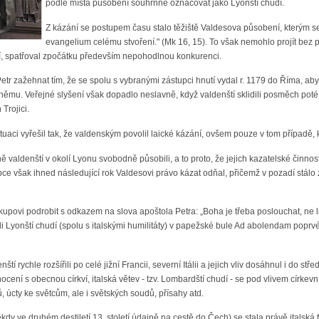
podle místa působení souhrnně označovat jako Lyonští chudí.
Z kázání se postupem času stalo těžiště Valdesova působení, kterým se
evangelium celému stvoření." (Mk 16, 15). To však nemohlo projít bez p
lidí, spatřoval zpočátku především nepohodlnou konkurenci.
l Petr zažehnat tím, že se spolu s vybranými zástupci hnutí vydal r. 1179 do Říma, 
 sněmu. Veřejné slyšení však dopadlo neslavně, když valdenští sklidili posměch pot
Trojici.
ituaci vyřešil tak, že valdenským povolil laické kázání, ovšem pouze v tom případě,
 valdenští v okolí Lyonu svobodně působili, a to proto, že jejich kazatelské činnos
ce však ihned následující rok Valdesovi právo kázat odňal, přičemž v pozadí stálo z
skupovi podrobit s odkazem na slova apoštola Petra: „Boha je třeba poslouchat, ne
yli Lyonští chudí (spolu s italskými humilitáty) v papežské bule Ad abolendam poprv
nští rychle rozšířili po celé jižní Francii, severní Itálii a jejich vliv dosáhnul i d
ení s obecnou církví, italská větev - tzv. Lombardští chudí - se pod vlivem církevní
, úcty ke světcům, ale i světských soudů, přísahy atd.
kdy ve druhém destiletí 13. století údajně na cestě do Čech) se stala právě ital