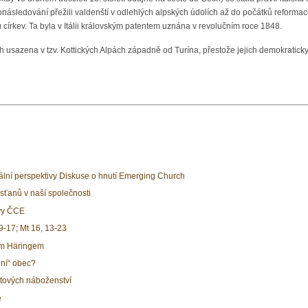
následování přežili valdenští v odlehlých alpských údolích až do počátků reformace
u církev. Ta byla v Itálii královským patentem uznána v revolučním roce 1848.
usazena v tzv. Kottických Alpách západně od Turína, přestože jejich demokraticky vol
kální perspektivy Diskuse o hnutí Emerging Church
sťanů v naší společnosti
ivy ČCE
 9-17; Mt 16, 13-23
em Häringem
dní“ obec?
ětových náboženství
e