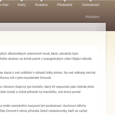
v čísel
Knihy
Redakce
Předplatné
Vyhledávání
Přihlášení
ších středově­kých reformních hnutí, které, přestože bylo
ežilo dodnes ve formě jedné z evangelických církví čítající několik
taral o své vzdělání v oblasti četby písma. Na své náklady nechal
čovou roli v jeho kazatelské činnosti.
sv. Alexiovi (kajícný syn boháče, který žil nepoznán jako žebrák před
ásti rozdal a zčásti převedl na manželku, své dcery poslal
 a vedle samotného nasycení jim poskytoval i duchovní útěchu
Tato činnost k němu přivedla četné následovníky, kteří se začali