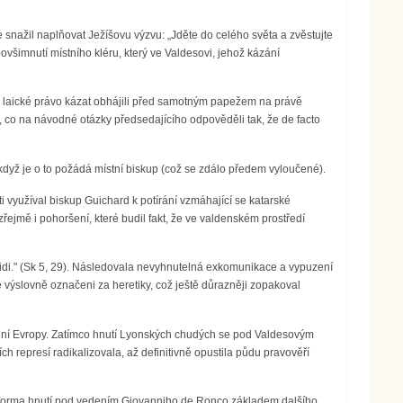
 snažil naplňovat Ježíšovu výzvu: „Jděte do celého světa a zvěstujte
ovšimnutí místního kléru, který ve Valdesovi, jehož kázání
aby laické právo kázat obhájili před samotným papežem na právě
é, co na návodné otázky předsedajícího odpověděli tak, že de facto
 když je o to požádá místní biskup (což se zdálo předem vyloučené).
ti využíval biskup Guichard k potírání vzmáhající se katarské
řejmě i pohoršení, které budil fakt, že ve valdenském prostředí
 lidi." (Sk 5, 29). Následovala nevyhnutelná exkomunikace a vypuzení
é výslovně označeni za heretiky, což ještě důrazněji zopakoval
o střední Evropy. Zatímco hnutí Lyonských chudých se pod Valdesovým
ch represí radikalizovala, až definitivně opustila půdu pravověří
ská forma hnutí pod vedením Giovanniho de Ronco základem dalšího