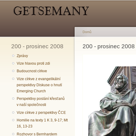
Hlavní menu
Sekundární menu
Domů
200 - prosinec 2008
Jste zde
200 - prosinec 2008
Zprávy
Vize hlavou proti zdi
Budoucnost církve
Vize církve z evangelikální
perspektivy Diskuse o hnutí
Emerging Church
Perspektivy poslání křesťanů
v naší společnosti
Vize církve z perspektivy ČCE
Homilie na texty 1 K 3, 9-17; Mt
16, 13-23
Rozhovor s Bernhardem