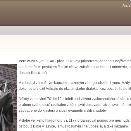
Přejít k
Archi
hlavnímu
obsahu
Petr Valdes
(kol. 1140 - před 1218) byl původcem jednoho z nejživotněj
konfrontačním postojem římské církve zatlačeno za hranici ortodoxie, př
desítek tisíc členů.
Valdes byl zámožným kupcem usazeným v burgundském Lyonu. Vždy se s
dokonce přeložit Vulgátu do okcitánského dialektu, což později hrálo klí
Někdy v polovině 70. let 12. století pod vlivem vyslechnutého kázání o 
prahem svého otce) radikálně změnil svůj dosavadní život, své jmění zč
zaopatřené do kláštera a složil evangelijní slib chudoby.
V době velikého hladomoru v r. 1177 organizoval pomoc pro nejchudší
četbou z Bible v jazyce, jemuž rozuměli i nejubožejší, a také kázáními. 