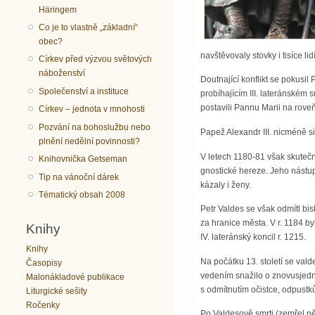
Häringem
Co je to vlastně „základní“
obec?
navštěvovaly stovky i tisíce 
Církev před výzvou světových
náboženství
Doutnající konflikt se pokusi
Společenství a instituce
probíhajícím III. lateránském
postavili Pannu Marii na roveň 
Církev – jednota v mnohosti
Pozvání na bohoslužbu nebo
Papež Alexandr III. nicméně s
plnění nedělní povinnosti?
V letech 1180-81 však skutečně
Knihovnička Getseman
gnostické hereze. Jeho nástup
Tip na vánoční dárek
kázaly i ženy.
Tématický obsah 2008
Petr Valdes se však odmítl bi
za hranice města. V r. 1184 b
Knihy
IV. lateránský koncil r. 1215.
Knihy
Na počátku 13. století se valde
Časopisy
vedením snažilo o znovusjednoc
Malonákladové publikace
s odmítnutím očistce, odpustků
Liturgické sešity
Ročenky
Po Valdesově smrti (zemřel ně