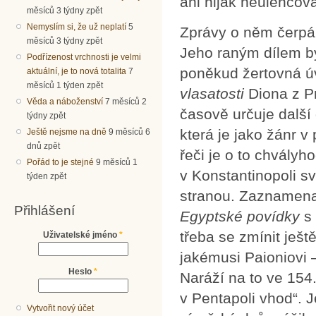
ani nijak neulehčov
měsíců 3 týdny zpět
Nemyslím si, že už neplatí
5
Zprávy o něm čerpám
měsíců 3 týdny zpět
Jeho raným dílem by
Podřízenost vrchnosti je velmi
poněkud žertovná 
aktuální, je to nová totalita
7
měsíců 1 týden zpět
vlasatosti
Diona z Pr
Věda a náboženství
7 měsíců 2
časově určuje další 
týdny zpět
která je jako žánr v
Ještě nejsme na dně
9 měsíců 6
dnů zpět
řeči je o to chvályh
Pořád to je stejné
9 měsíců 1
v Konstantinopoli s
týden zpět
stranou. Zaznamena
Přihlášení
Egyptské povídky
s 
třeba se zmínit ješt
Uživatelské jméno
*
jakémusi Paioniovi 
Heslo
*
Naráží na to ve 154.
v Pentapoli vhod“. 
Vytvořit nový účet