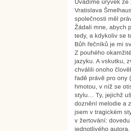
Uvádíme úryvek ze 
Vratislava Šmelhaus
společnosti měl prá
Žádali mne, abych p
tedy, a kdykoliv se t
Bůh řečníků je mi 
Z pouhého okamžité
jazyku. A vskutku, z
chválili onoho člově
řadě právě pro ony 
hmotou, v níž se oti
stylu… Ty, jejichž uš
doznění melodie a zů
jsem v tragickém st
v žertování: dovedu
jednotlivého autora.