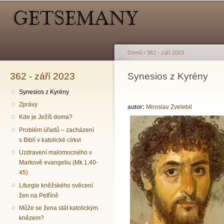
Hlavní menu
Sekundární menu
Př
hl
o
Domů
›
362 - září 2023
362 - září 2023
Jste zde
Synesios z Kyrény
Synesios z Kyrény
Zprávy
autor:
Miroslav Zvelebil
Kde je Ježíš doma?
Problém úřadů – zacházení
s Biblí v katolické církvi
Uzdravení malomocného v
Markově evangeliu (Mk 1,40-
45)
Liturgie kněžského svěcení
žen na Petříně
Může se žena stát katolickým
knězem?