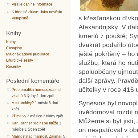
Víra je dar, ne informace
K identitě církve: Jako nevěsta
s křesťanskou dívko
Velepísně
Alexandrijský. V dal
Knihy
kmenů z pouště; Syn
Knihy
dvakrát podařilo úto
Časopisy
ještě pokřtěný – ho 
Malonákladové publikace
Liturgické sešity
službu, která ho nut
Ročenky
spoluobčany ujmout
další zprávy. Pravd
Poslední komentáře
učitelky v roce 415 
Problematika homosexuálních
vztahů
3 týdny 1 den zpět
Synesios byl novopla
A co archivy?
1 měsíc 6 dnů
zpět
uvědomoval rozdíl 
Přímluvy
2 měsíce 3 týdny zpět
Můžeme si být jisti
Karl Rahner "do nebe může
3
on nespatřoval v obo
měsíce 1 týden zpět
Marnost nad marnost. Zajímají
5