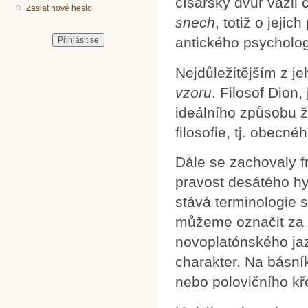
císařský dvůr vážil
Zaslat nové heslo
snech
, totiž o jeji
antického psycholo
Nejdůležitějším z je
vzoru
. Filosof Dion
ideálního způsobu ži
filosofie, tj. obecné
Dále se zachovaly 
pravost desátého hy
stává terminologie s
můžeme označit za 
novoplatónského jaz
charakter. Na básní
nebo polovičního kř