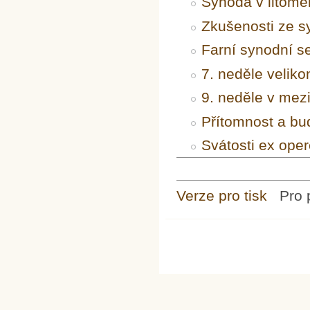
Synoda v litomě
Zkušenosti ze s
Farní synodní s
7. neděle veliko
9. neděle v mez
Přítomnost a bu
Svátosti ex oper
Verze pro tisk
Pro 