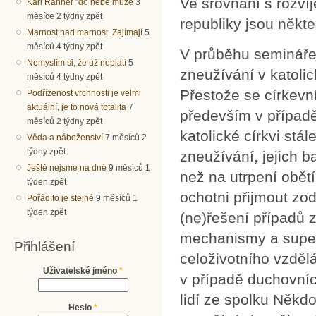
Ve srovnání s rozví
Karl Rahner "do nebe může
3
měsíce 2 týdny zpět
republiky jsou někt
Marnost nad marnost. Zajímají
5
měsíců 4 týdny zpět
V průběhu semináře
Nemyslím si, že už neplatí
5
zneužívání v katolic
měsíců 4 týdny zpět
Přestože se církevní
Podřízenost vrchnosti je velmi
aktuální, je to nová totalita
7
především v případě
měsíců 2 týdny zpět
katolické církvi stál
Věda a náboženství
7 měsíců 2
týdny zpět
zneužívání, jejich b
Ještě nejsme na dně
9 měsíců 1
než na utrpení obět
týden zpět
ochotni přijmout zo
Pořád to je stejné
9 měsíců 1
týden zpět
(ne)řešení případů z
mechanismy a superv
Přihlášení
celoživotního vzděl
Uživatelské jméno
*
v případě duchovníc
lidí ze spolku Někdo
Heslo
*