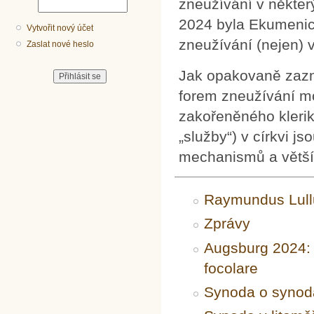
zneužívání v někter
2024 byla Ekumenic
Vytvořit nový účet
zneužívání (nejen) v 
Zaslat nové heslo
Jak opakovaně zazně
forem zneužívání moc
zakořeněného kleri
„služby“) v církvi j
mechanismů a většíh
Raymundus Lull
Zprávy
Augsburg 2024: 
focolare
Synoda o synoda