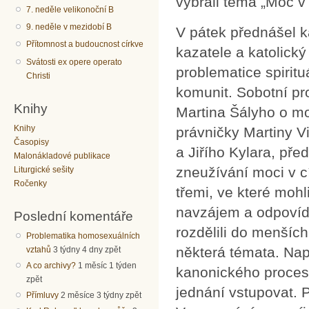
vybrali téma „Moc v c
7. neděle velikonoční B
9. neděle v mezidobí B
V pátek přednášel k
Přítomnost a budoucnost církve
kazatele a katolick
Svátosti ex opere operato
problematice spirit
Christi
komunit. Sobotní pr
Knihy
Martina Šályho o mo
Knihy
právničky Martiny V
Časopisy
a Jiřího Kylara, pře
Malonákladové publikace
zneužívání moci v c
Liturgické sešity
Ročenky
třemi, ve které moh
navzájem a odpovíd
Poslední komentáře
rozdělili do menších
Problematika homosexuálních
některá témata. Nap
vztahů
3 týdny 4 dny zpět
A co archivy?
1 měsíc 1 týden
kanonického proces
zpět
jednání vstupovat. 
Přímluvy
2 měsíce 3 týdny zpět