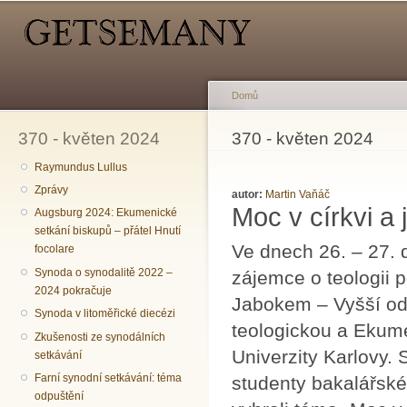
Hlavní menu
Sekundární menu
Př
hl
o
Domů
370 - květen 2024
Jste zde
370 - květen 2024
Raymundus Lullus
Zprávy
autor:
Martin Vaňáč
Moc v církvi a 
Augsburg 2024: Ekumenické
setkání biskupů – přátel Hnutí
Ve dnech 26. – 27. 
focolare
Synoda o synodalitě 2022 –
zájemce o teologii 
2024 pokračuje
Jabokem – Vyšší od
Synoda v litoměřické diecézi
teologickou a Ekume
Zkušenosti ze synodálních
Univerzity Karlovy.
setkávání
Farní synodní setkávání: téma
studenty bakalářskéh
odpuštění