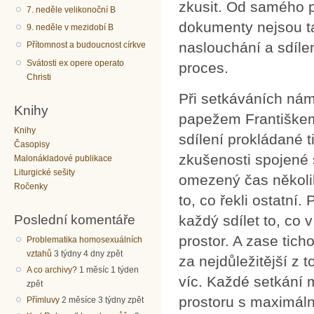
zkusit. Od samého p
7. neděle velikonoční B
dokumenty nejsou t
9. neděle v mezidobí B
naslouchání a sdílen
Přítomnost a budoucnost církve
Svátosti ex opere operato
proces.
Christi
Při setkáváních ná
Knihy
papežem Františkem
Knihy
sdílení prokládané 
Časopisy
zkušenosti spojené 
Malonákladové publikace
Liturgické sešity
omezený čas několik
Ročenky
to, co řekli ostatní.
Poslední komentáře
každý sdílet to, co
prostor. A zase tic
Problematika homosexuálních
vztahů
3 týdny 4 dny zpět
za nejdůležitější z 
A co archivy?
1 měsíc 1 týden
víc. Každé setkání 
zpět
prostoru s maximáln
Přímluvy
2 měsíce 3 týdny zpět