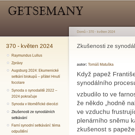
Hlavní menu
Sekundární menu
Př
hl
o
Domů
›
370 - květen 2024
370 - květen 2024
Jste zde
Zkušenosti ze synodál
Raymundus Lullus
Zprávy
autor:
Tomáš Matuška
Augsburg 2024: Ekumenické
Když papež František
setkání biskupů – přátel Hnutí
synodálního proces
focolare
Synoda o synodalitě 2022 –
vzbudilo to ve farnos
2024 pokračuje
že někdo „hodně nah
Synoda v litoměřické diecézi
ve vzduchu frustruj
Zkušenosti ze synodálních
setkávání
plenárního sněmu ka
Farní synodní setkávání: téma
zkušenost s papeže
odpuštění