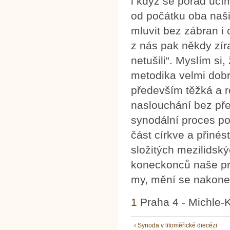
i když se pořád učí
od počátku oba naši
mluvit bez zábran i
z nás pak někdy zír
netušili“. Myslím si
metodika velmi dobr
především těžká a r
naslouchání bez př
synodální proces po
část církve a přinés
složitých mezilidsk
koneckonců naše pr
my, mění se nakonec
1
Praha 4 - Michle-
‹ Synoda v litoměřické diecézi