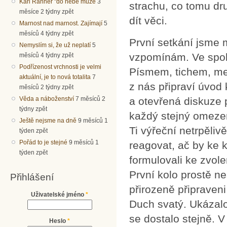
Karl Rahner "do nebe může
3
strachu, co tomu dru
měsíce 2 týdny zpět
dít věci.
Marnost nad marnost. Zajímají
5
měsíců 4 týdny zpět
První setkání jsme 
Nemyslím si, že už neplatí
5
vzpomínám. Ve spol
měsíců 4 týdny zpět
Podřízenost vrchnosti je velmi
Písmem, tichem, med
aktuální, je to nová totalita
7
z nás připraví úvod
měsíců 2 týdny zpět
Věda a náboženství
7 měsíců 2
a otevřená diskuze 
týdny zpět
každý stejný omezen
Ještě nejsme na dně
9 měsíců 1
Ti výřeční netrpěli
týden zpět
Pořád to je stejné
9 měsíců 1
reagovat, ač by ke 
týden zpět
formulovali ke zvol
První kolo prostě ne
Přihlášení
přirozeně připraven
Uživatelské jméno
*
Duch svatý. Ukázalo
se dostalo stejně. V
Heslo
*