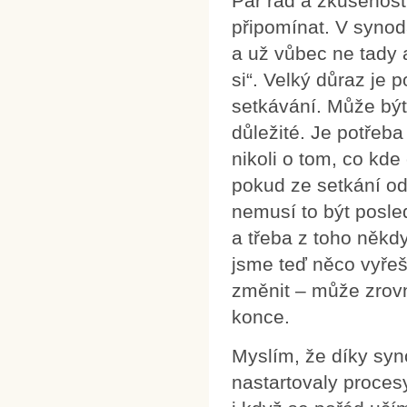
Pár rad a zkušeností,
připomínat. V synod
a už vůbec ne tady 
si“. Velký důraz je
setkávání. Může být
důležité. Je potřeba
nikoli o tom, co kde 
pokud ze setkání od
nemusí to být posled
a třeba z toho někd
jsme teď něco vyřeši
změnit – může zrovn
konce.
Myslím, že díky syn
nastartovaly procesy,