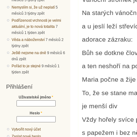
měsíců 3 týdny zpět
Nemyslím si, že už neplatí
5
Na starých vánočn
měsíců 3 týdny zpět
Podřízenost vrchnosti je velmi
a u jeslí leží střeví
aktuální, je to nová totalita
7
měsíců 1 týden zpět
adorace zázraku:
Věda a náboženství
7 měsíců 2
týdny zpět
Bůh se dotkne člo
Ještě nejsme na dně
9 měsíců 6
dnů zpět
a ten neshoří na p
Pořád to je stejné
9 měsíců 1
týden zpět
Maria počne a žije
Přihlášení
To, že se stane m
Uživatelské jméno
*
je menší div
Heslo
*
Vždy hořely svíce
Vytvořit nový účet
s papežem i bez 
Zaslat nové heslo