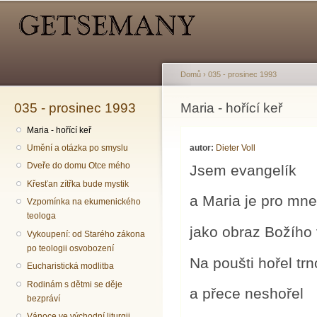
Hlavní menu
Sekundární menu
Př
hl
o
Domů
›
035 - prosinec 1993
035 - prosinec 1993
Jste zde
Maria - hořící keř
Maria - hořící keř
autor:
Dieter Voll
Umění a otázka po smyslu
Dveře do domu Otce mého
Jsem evangelík
Křesťan zítřka bude mystik
a Maria je pro mne 
Vzpomínka na ekumenického
teologa
jako obraz Božího 
Vykoupení: od Starého zákona
po teologii osvobození
Na poušti hořel trn
Eucharistická modlitba
Rodinám s dětmi se děje
a přece neshořel
bezpráví
Vánoce ve východní liturgii