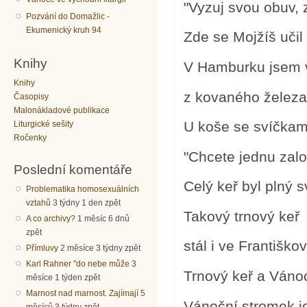
"Vyzuj svou obuv, 
Pozvání do Domažlic -
Ekumenický kruh 94
Zde se Mojžíš učil
Knihy
V Hamburku jsem v
Knihy
z kovaného železa
Časopisy
Malonákladové publikace
U koše se svíčkami
Liturgické sešity
Ročenky
"Chcete jednu zalo
Poslední komentáře
Celý keř byl plný s
Problematika homosexuálních
vztahů
3 týdny 1 den zpět
Takový trnový keř
A co archivy?
1 měsíc 6 dnů
zpět
stál i ve Františko
Přímluvy
2 měsíce 3 týdny zpět
Karl Rahner "do nebe může
3
Trnový keř a Váno
měsíce 1 týden zpět
Marnost nad marnost. Zajímají
5
Vánoční stromek je