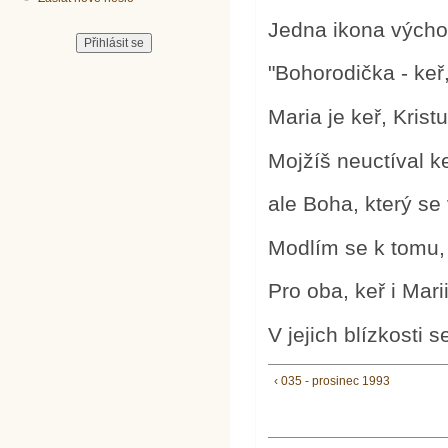
Jedna ikona výcho
"Bohorodička - keř,
Maria je keř, Krist
Mojžíš neuctíval k
ale Boha, který se 
Modlím se k tomu, 
Pro oba, keř i Marii
V jejich blízkosti 
‹ 035 - prosinec 1993