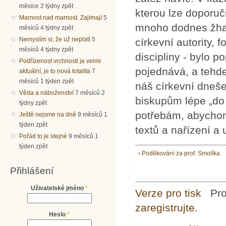
měsíce 2 týdny zpět
kterou lze doporu
Marnost nad marnost. Zajímají
5
mnoho dodnes žhav
měsíců 4 týdny zpět
Nemyslím si, že už neplatí
5
církevní autority, 
měsíců 4 týdny zpět
discipliny - bylo 
Podřízenost vrchnosti je velmi
pojednává, a tehd
aktuální, je to nová totalita
7
měsíců 1 týden zpět
náš církevní dneše
Věda a náboženství
7 měsíců 2
biskupům lépe „do 
týdny zpět
potřebám, abychom
Ještě nejsme na dně
9 měsíců 1
týden zpět
textů a nařízení a 
Pořád to je stejné
9 měsíců 1
týden zpět
‹ Poděkování za prof. Smolíka
Přihlášení
Uživatelské jméno
*
Verze pro tisk
Pr
zaregistrujte
.
Heslo
*