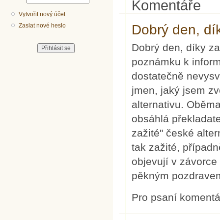
Komentáře
Vytvořit nový účet
Dobrý den, dí
Zaslat nové heslo
Dobrý den, díky za
poznámku k informa
dostatečně nevysvět
jmen, jaký jsem zv
alternativu. Oběm
obsáhlá překladat
zažité" české alte
tak zažité, případn
objevují v závorce 
pěkným pozdravem,
Pro psaní koment