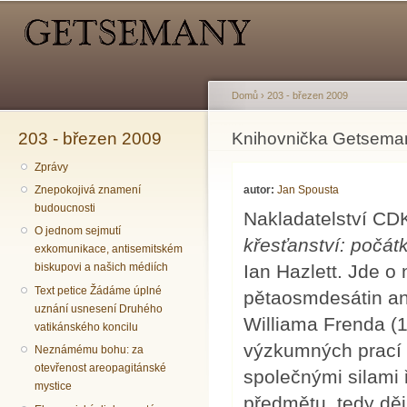
Hlavní menu
Sekundární menu
Př
hl
o
Domů
›
203 - březen 2009
203 - březen 2009
Jste zde
Knihovnička Getsema
Zprávy
autor:
Jan Spousta
Znepokojivá znamení
budoucnosti
Nakladatelství CDK
O jednom sejmutí
křesťanství: počát
exkomunikace, antisemitském
Ian Hazlett. Jde o 
biskupovi a našich médiích
Text petice Žádáme úplné
pětaosmdesátin an
uznání usnesení Druhého
Williama Frenda (
vatikánského koncilu
výzkumných prací 
Neznámému bohu: za
otevřenost areopagitánské
společnými silami 
mystice
předmětu, tedy ději