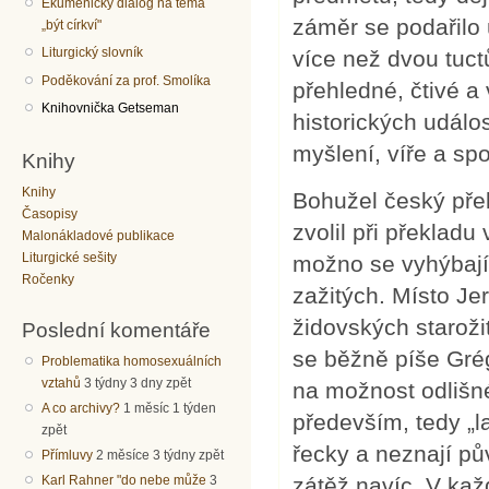
Ekumenický dialog na téma
záměr se podařilo 
„být církví"
Liturgický slovník
více než dvou tuct
Poděkování za prof. Smolíka
přehledné, čtivé a
Knihovnička Getseman
historických událo
myšlení, víře a s
Knihy
Knihy
Bohužel český přek
Časopisy
zvolil při překlad
Malonákladové publikace
Liturgické sešity
možno se vyhýbají
Ročenky
zažitých. Místo J
židovských staroži
Poslední komentáře
se běžně píše Grég
Problematika homosexuálních
vztahů
3 týdny 3 dny zpět
na možnost odlišné
A co archivy?
1 měsíc 1 týden
především, tedy „la
zpět
řecky a neznají p
Přímluvy
2 měsíce 3 týdny zpět
Karl Rahner "do nebe může
3
zátěž navíc. V ka