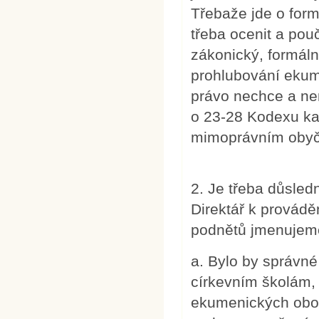
Třebaže jde o form
třeba ocenit a pou
zákonický, formálně
prohlubování ekum
právo nechce a ne
o 23-28 Kodexu ka
mimoprávním obyče
2. Je třeba důsledn
Direktář k provádě
podnětů jmenujem
a. Bylo by správné
církevním školám,
ekumenických obor