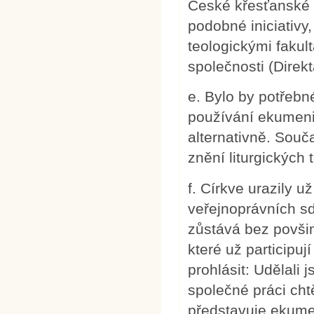
České křesťanské a
podobné iniciativy
teologickými fakul
společnosti (Direk
e. Bylo by potřebn
používání ekumenic
alternativně. Souč
znění liturgických 
f. Církve urazily u
veřejnoprávních sd
zůstává bez povšim
které už participu
prohlásit: Udělali
společné práci cht
představuje ekume