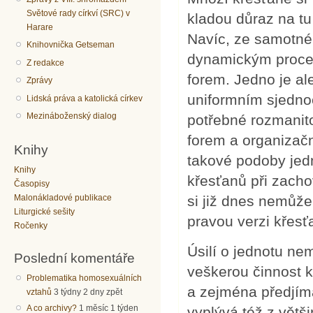
Světové rady církví (SRC) v
kladou důraz na tu
Harare
Navíc, ze samotné
Knihovnička Getseman
dynamickým proces
Z redakce
forem. Jedno je ale
Zprávy
uniformním sjednoc
Lidská práva a katolická církev
Mezináboženský dialog
potřebné rozmanitos
forem a organizačn
Knihy
takové podoby jed
Knihy
křesťanů při zacho
Časopisy
si již dnes nemůže
Malonákladové publikace
Liturgické sešity
pravou verzi křesť
Ročenky
Úsilí o jednotu ne
Poslední komentáře
veškerou činnost k
Problematika homosexuálních
a zejména předjíma
vztahů
3 týdny 2 dny zpět
A co archivy?
1 měsíc 1 týden
vyplývá též z větš