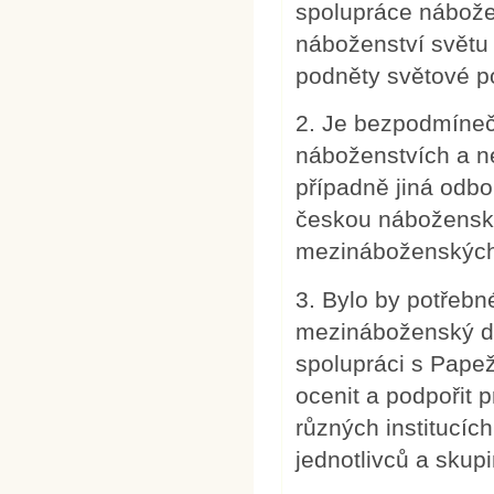
spolupráce nábože
náboženství světu 
podněty světové po
2. Je bezpodmíneč
náboženstvích a ne
případně jiná odb
českou nábožensko
mezináboženských 
3. Bylo by potřebn
mezináboženský dia
spolupráci s Pape
ocenit a podpořit 
různých institucích
jednotlivců a skup