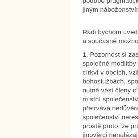
podobě pragmatické
jiným náboženství
Rádi bychom uvedli
a současně možno
1. Pozornost si z
společné modlitby
církví v obcích, v
bohoslužbách, spo
nutné vést členy c
místní společenst
přetrvává nedůvěra
společenství nere
prostě proto, že pr
jinověrci nenaléz