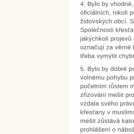
4. Bylo by vhodné, 
oficiálních, nikoli
židovských obcí. S
Společnosti křesťa
jakýchkoli projevů 
označují za věrné 
třeba vymýtit chyb
5. Bylo by dobré 
volnému pohybu pr
početním růstem mu
zřizování mešit p
vzdala svého práv
křesťany v muslims
mešit zůstává kato
prohlášení o nábo