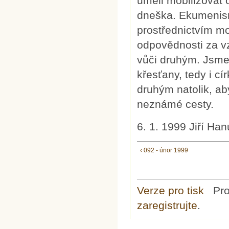
uměli mobilizovat
dneška. Ekumenismu
prostřednictvím mo
odpovědnosti za vz
vůči druhým. Jsme
křesťany, tedy i c
druhým natolik, ab
neznámé cesty.
6. 1. 1999 Jiří Ha
‹ 092 - únor 1999
Verze pro tisk
Pr
zaregistrujte
.