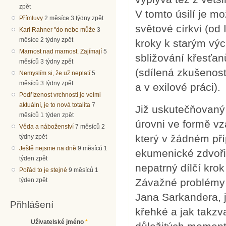
zpět
V tomto úsilí je m
Přímluvy
2 měsíce 3 týdny zpět
světové církvi (od
Karl Rahner "do nebe může
3
měsíce 2 týdny zpět
kroky k starým výc
Marnost nad marnost. Zajímají
5
sbližování křesťan
měsíců 3 týdny zpět
(sdílená zkušenost
Nemyslím si, že už neplatí
5
měsíců 3 týdny zpět
a v exilové práci)
Podřízenost vrchnosti je velmi
aktuální, je to nová totalita
7
Již uskutečňovaný 
měsíců 1 týden zpět
úrovni ve formě vz
Věda a náboženství
7 měsíců 2
který v žádném př
týdny zpět
Ještě nejsme na dně
9 měsíců 1
ekumenické zdvořilo
týden zpět
nepatrný dílčí krok
Pořád to je stejné
9 měsíců 1
Závažné problémy u
týden zpět
Jana Sarkandera, 
Přihlášení
křehké a jak takzv
Uživatelské jméno
*