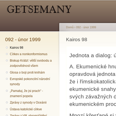
Hlavní menu
Sekundární menu
Př
hl
o
Domů
›
092 - únor 1999
092 - únor 1999
Jste zde
Kairos 98
Kairos 98
Jednota a dialog: ú
Církev a nonkonformismus
Biskup Krätzl: větší svobodu a
A. Ekumenické hnutí
zodpovědnost všem
Glosa o boji proti knihám
opravdová jednota
Evropské pokoncilní národní
že i římskokatolic
synody
ekumenické snahy 
„Pamatuj, že jsi prach“ -
svých závažných d
znamení popela
Zprávy z synody v Oceánii
ekumenickém pro
Ústava katolické církve
Mnozí křesťané si
Zprávy z VIII. shromáždění