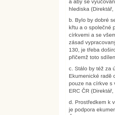
a aby se vyučován
hlediska (Direktář,
b. Bylo by dobré 
křtu a o společné 
církvemi a se vše
zásad vypracovanýc
130, je třeba doši
přičemž toto sdíle
c. Stálo by též za 
Ekumenické radě c
pouze na církve s
ERC ČR (Direktář,
d. Prostředkem k 
je podpora ekumeni