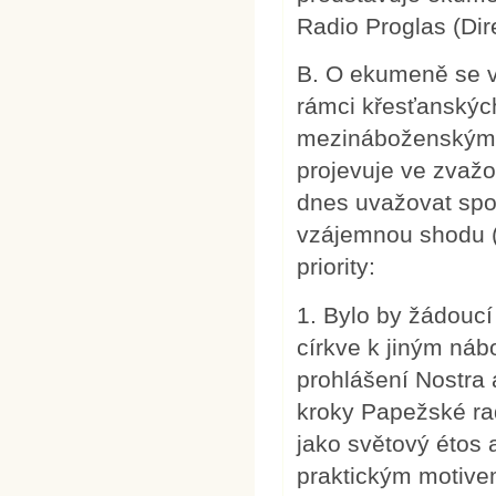
Radio Proglas (Dir
B. O ekumeně se v
rámci křesťanských
mezináboženským di
projevuje ve zvažov
dnes uvažovat spo
vzájemnou shodu (n
priority:
1. Bylo by žádoucí 
církve k jiným náb
prohlášení Nostra 
kroky Papežské rad
jako světový étos
praktickým motive