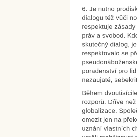
6. Je nutno prodis
dialogu též vůči 
respektuje zásady
práv a svobod. Kde
skutečný dialog, je
respektovalo se p
pseudonáboženskéh
poradenství pro li
nezaujaté, sebekri
Během dvoutisícile
rozporů. Dříve než
globalizace. Spole
omezit jen na přek
uznání vlastních 