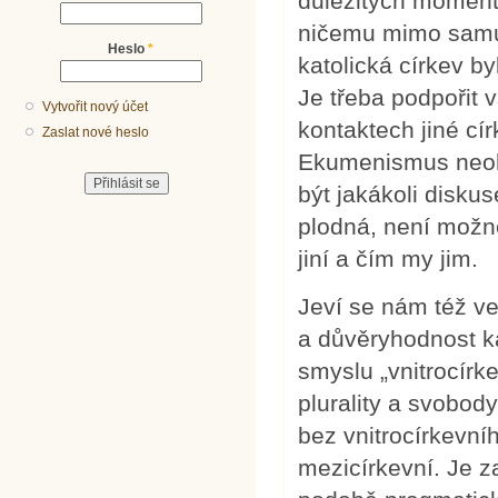
důležitých momente
ničemu mimo samu 
Heslo
*
katolická církev by
Je třeba podpořit
Vytvořit nový účet
kontaktech jiné círk
Zaslat nové heslo
Ekumenismus neohr
být jakákoli diskus
plodná, není možn
jiní a čím my jim.
Jeví se nám též ve
a důvěryhodnost ka
smyslu „vnitrocír
plurality a svobod
bez vnitrocírkevn
mezicírkevní. Je 