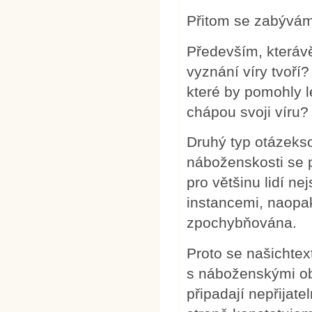
Přitom se zabývám
Především, kterávě
vyznání víry tvoří
které by pomohly 
chápou svoji víru?
Druhý typ otázeks
náboženskosti se p
pro většinu lidí 
instancemi, naopa
zpochybňována.
Proto se našichtex
s náboženskými ob
připadají nepřijat