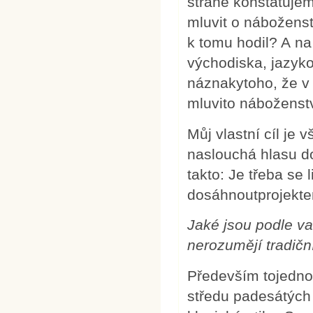
straně konstatuje
mluvit o náboženst
k tomu hodil? A n
východiska, jazyko
náznakytoho, že v
mluvito náboženst
Můj vlastní cíl je v
naslouchá hlasu d
takto: Je třeba se
dosáhnoutprojekt
Jaké jsou podle v
nerozumějí tradičn
Především tojedno
středu padesátých l