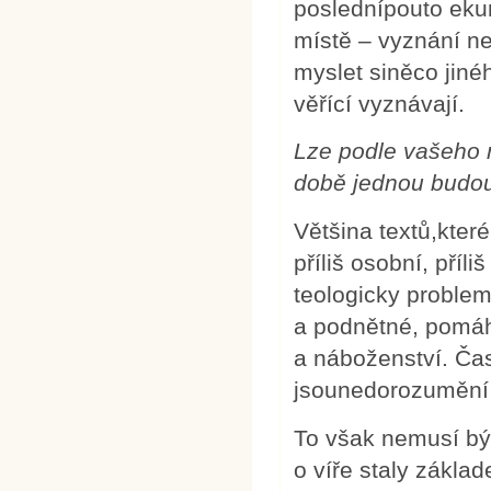
poslednípouto eku
místě – vyznání ne
myslet siněco jiné
věřící vyznávají.
Lze podle vašeho n
době jednou budou p
Většina textů,kter
příliš osobní, pří
teologicky problem
a podnětné, pomáha
a náboženství. Čas
jsounedorozumění a
To však nemusí být
o víře staly zákla