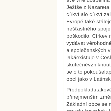
Ježíše z Nazareta.
církví,ale církví 
Evropě také stálej
nešťastného spojen
poškodilo. Církev
vydávat věrohodné
a společenských v
jakáexistuje v Če
skutečněvzniknout 
se o to pokoušela
obcí jako v Latins
Předpokladutakové
přinejmenším změ
Základní obce se 