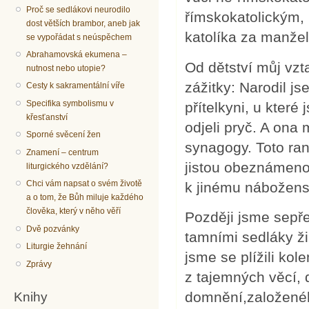
Proč se sedlákovi neurodilo
římskokatolickým, k
dost větších brambor, aneb jak
katolíka za manžel
se vypořádat s neúspěchem
Abrahamovská ekumena –
Od dětství můj vzt
nutnost nebo utopie?
zážitky: Narodil 
Cesty k sakramentální víře
Specifika symbolismu v
přítelkyni, u které
křesťanství
odjeli pryč. A on
Sporné svěcení žen
synagogy. Toto ra
Znamení – centrum
jistou obeznámenos
liturgického vzdělání?
Chci vám napsat o svém životě
k jinému nábožens
a o tom, že Bůh miluje každého
člověka, který v něho věří
Později jsme sepře
Dvě pozvánky
tamními sedláky ži
Liturgie žehnání
jsme se plížili ko
Zprávy
z tajemných věcí, 
Knihy
domnění,založené