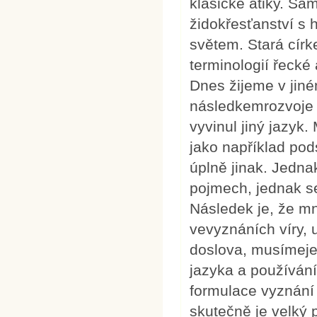
klasické atiky. Sa
židokřesťanství s
světem. Stará círk
terminologií řecké
Dnes žijeme v jin
následkemrozvoje 
vyvinul jiný jazyk.
jako například pod
úplně jinak. Jedn
pojmech, jednak se 
Následek je, že m
vevyznáních víry, 
doslova, musímeje
jazyka a používán
formulace vyznání
skutečně je velký 