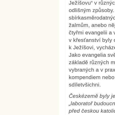
Ježíšovu“ v různýc
odlišným způsoby.
sbírkasměrodatnýc
žalmům, anebo něj
čtyřmi evangelii a
v křesťanství byl
k Ježíšovi, vycház
Jako evangelia svě
základě různých m
vybraných a v pra
kompendiem nebo s
sdíletvšichni.
Českézemě byly j
„laboratoř budoucn
před českou katolic