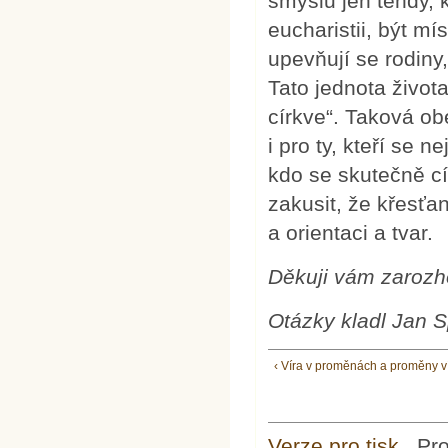
smyslu jen tehdy, 
eucharistii, být mí
upevňují se rodiny
Tato jednota života
církve“. Taková o
i pro ty, kteří se 
kdo se skutečně cí
zakusit, že křesťa
a orientaci a tvar.
Děkuji vám zarozh
Otázky kladl Jan 
‹ Víra v proměnách a proměny v
Verze pro tisk
Pr