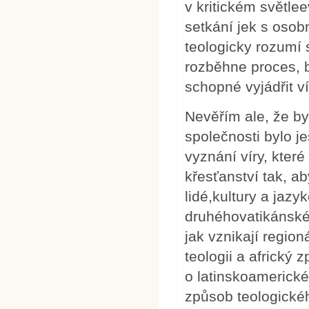
v kritickém světle
setkání jek s osobn
teologicky rozumí 
rozběhne proces, 
schopné vyjádřit v
Nevěřím ale, že byv
společnosti bylo 
vyznání víry, které
křesťanství tak, a
lidé,kultury a jazy
druhéhovatikánské
jak vznikají regio
teologii a africký 
o latinskoamerické 
způsob teologickéh