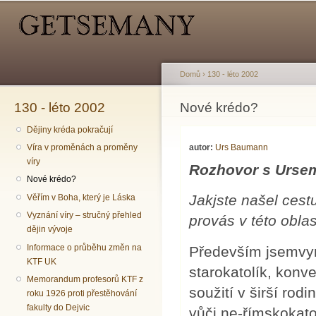
Hlavní menu
Sekundární menu
Př
hl
o
Domů
›
130 - léto 2002
130 - léto 2002
Jste zde
Nové krédo?
Dějiny kréda pokračují
autor:
Urs Baumann
Víra v proměnách a proměny
víry
Rozhovor s Urs
Nové krédo?
Jakjste našel cest
Věřím v Boha, který je Láska
Vyznání víry – stručný přehled
provás v této oblas
dějin vývoje
Informace o průběhu změn na
Především jsemvyr
KTF UK
starokatolík, konv
Memorandum profesorů KTF z
soužití v širší rod
roku 1926 proti přestěhování
fakulty do Dejvic
vůči ne-římskokato