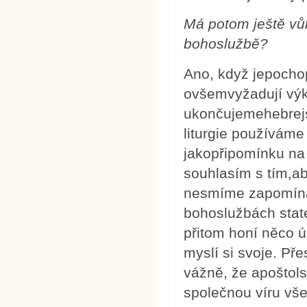
Má potom ještě vůb
bohoslužbě?
Ano, když jepochopí
ovšemvyžadují výk
ukončujemehebrej
liturgie používáme
jakopřipomínku na 
souhlasím s tím,ab
nesmíme zapomínat
bohoslužbách state
přitom honí něco úp
myslí si svoje. P
vážně, že apoštols
společnou víru vše