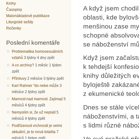
Knihy
A když jsem chodild
Časopisy
oblasti, kde bylov
Malonákladové publikace
Liturgické sešity
menšinou zase my 
Ročenky
schopné absolvova
Poslední komentáře
se náboženství mů
Problematika homosexuálních
Když jsem začalstu
vztahů
3 týdny 4 dny zpět
A co archivy?
1 měsíc 1 týden
k tehdejší konfesio
zpět
knihy důležitých e
Přímluvy
2 měsíce 3 týdny zpět
byloještě zakázané
Karl Rahner "do nebe může
3
měsíce 2 týdny zpět
z ekumenické teol
Marnost nad marnost. Zajímají
5
měsíců 4 týdny zpět
Dnes se stále víc
Nemyslím si, že už neplatí
5
náboženstvími, a 
měsíců 4 týdny zpět
s lidmi různé nábo
Podřízenost vrchnosti je velmi
aktuální, je to nová totalita
7
Ve své pražské pře
měsíců 1 týden zpět