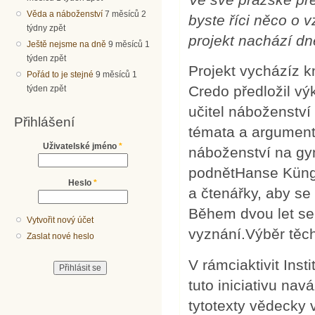
Věda a náboženství
7 měsíců 2
byste říci něco o v
týdny zpět
projekt nachází d
Ještě nejsme na dně
9 měsíců 1
týden zpět
Projekt vycházíz k
Pořád to je stejné
9 měsíců 1
Credo předložil vý
týden zpět
učitel náboženství
Přihlášení
témata a argumenty
Uživatelské jméno
*
náboženství na gy
podnětHanse Künga 
Heslo
*
a čtenářky, aby se 
Během dvou let se 
Vytvořit nový účet
vyznání.Výběr těch
Zaslat nové heslo
V rámciaktivit In
tuto iniciativu nav
tytotexty vědecky 