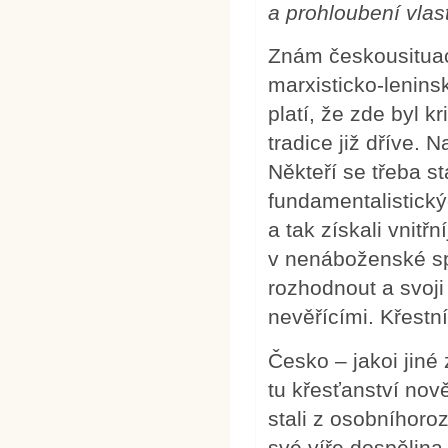
a prohloubení vlast
Znám českousituaci
marxisticko-lenin
platí, že zde byl kr
tradice již dříve. 
Někteří se třeba st
fundamentalistickýc
a tak získali vnitřn
v nenáboženské s
rozhodnout a svoji
nevěřícími. Křestní
Česko – jakoi jin
tu křesťanství nově
stali z osobníhoroz
své víře dospělina