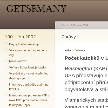
Hlavní menu
Sekundární menu
Př
hl
o
Domů
›
130 - léto 2002
130 - léto 2002
Jste zde
Zprávy
Dějiny kréda pokračují
autor:
Redakce
Víra v proměnách a proměny
víry
Počet katolíků v 
Nové krédo?
Washington
(KAP) 
Věřím v Boha, který je Láska
Vyznání víry – stručný přehled
USA představuje n
dějin vývoje
pětiprocentní přír
Informace o průběhu změn na
obyvatelstva a stá
KTF UK
Memorandum profesorů KTF z
V amerických statis
roku 1926 proti přestěhování
fakulty do Dejvic
kontaktu s místní 