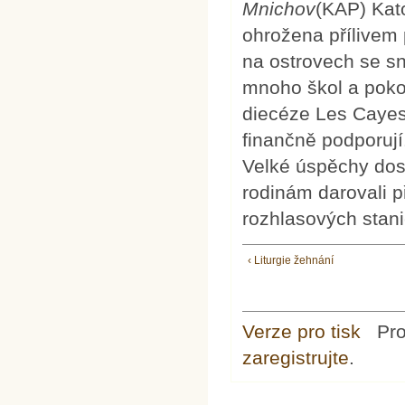
Mnichov
(KAP) Kato
ohrožena přílivem 
na ostrovech se sn
mnoho škol a pokouš
diecéze Les Cayes, 
finančně podporují
Velké úspěchy dos
rodinám darovali p
rozhlasových stani
‹ Liturgie žehnání
Verze pro tisk
Pr
zaregistrujte
.