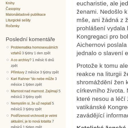
eucharistie, ale j
Knihy
Časopisy
ženami. Nedošlo k 
Malonákladové publikace
mše, ani žádná z ž
Liturgické sešity
Ročenky
prohlášení vydala 
Kongregaci pro bo
Poslední komentáře
Aichernovi poslal
Problematika homosexuálních
jednalo o slavení e
vztahů
3 týdny 1 den zpět
A co archivy?
1 měsíc 6 dnů
Protože k tomu ale
zpět
Přímluvy
2 měsíce 3 týdny zpět
reakce na liturgii
Karl Rahner "do nebe může
3
shromáždění žen k
měsíce 1 týden zpět
církevního života
Marnost nad marnost. Zajímají
5
měsíců 3 týdny zpět
které nesou a léčí
Nemyslím si, že už neplatí
5
vatikánské Kongre
měsíců 3 týdny zpět
zavádějící informa
Podřízenost vrchnosti je velmi
aktuální, je to nová totalita
7
Katolické ženské
měsíců 1 týden zpět