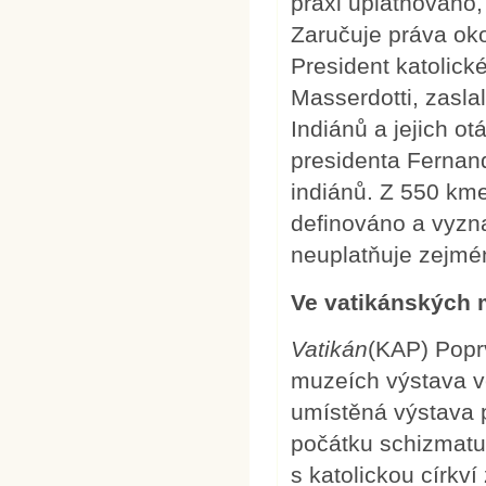
praxi uplatňováno
Zaručuje práva oko
President katolick
Masserdotti, zasl
Indiánů a jejich o
presidenta Fernan
indiánů. Z 550 km
definováno a vyzn
neuplatňuje zejm
Ve vatikánských 
Vatikán
(KAP) Poprv
muzeích výstava v
umístěná výstava p
počátku schizmatu 
s katolickou církví