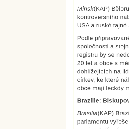
Minsk
(KAP) Běloru
kontroversního ná
USA a ruské tajné 
Podle připravova
společnosti a stej
registru by se ned
20 let a obce s mé
dohlížejících na l
církev, ke které ná
obce mají leckdy 
Brazílie: Biskupo
Brasilia
(KAP) Braz
parlamentu vyřešen