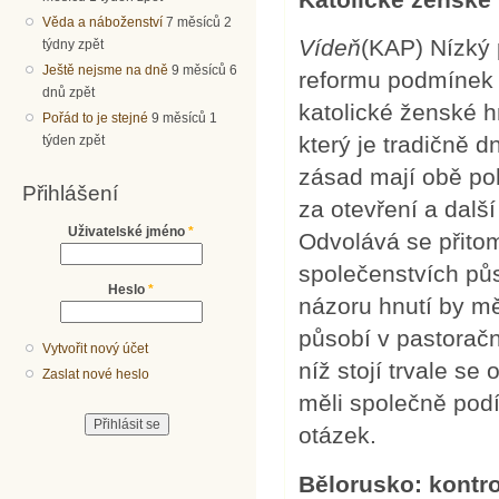
Věda a náboženství
7 měsíců 2
Vídeň
(KAP) Nízký
týdny zpět
Ještě nejsme na dně
9 měsíců 6
reformu podmínek 
dnů zpět
katolické ženské h
Pořád to je stejné
9 měsíců 1
který je tradičně 
týden zpět
zásad mají obě poh
Přihlášení
za otevření a dalš
Uživatelské jméno
*
Odvolává se přitom
společenstvích půs
Heslo
*
názoru hnutí by měl
působí v pastoračn
Vytvořit nový účet
níž stojí trvale se 
Zaslat nové heslo
měli společně podí
otázek.
Bělorusko: kontr