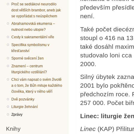
Proč se sedlákovi neurodilo
především přesídle
dost větších brambor, aneb jak
není.
se vypořádat s neúspěchem
Abrahamovská ekumena –
Také počet diecézn
nutnost nebo utopie?
stoupl o 416 na 13
Cesty k sakramentální víře
Specifika symbolismu v
také dosáhl maxima
křesťanství
studovalo loni cca 
Sporné svěcení žen
2000.
Znamení – centrum
liturgického vzdělání?
Silný úbytek zazna
Chci vám napsat o svém životě
2001 bylo pokřtěno
a o tom, že Bůh miluje každého
člověka, který v něho věří
předchozím roce. 
Dvě pozvánky
257 000. Počet biř
Liturgie žehnání
Zprávy
Linec: liturgie ž
Knihy
Linec
(KAP) Přilitu