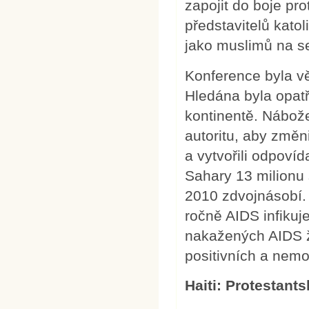
zapojit do boje pro
představitelů katol
jako muslimů na s
Konference byla v
Hledána byla opat
kontinentě. Nábožen
autoritu, aby změn
a vytvořili odpovíd
Sahary 13 milionu 
2010 zdvojnásobí.
ročně AIDS infiku
nakažených AIDS ži
positivních a nem
Haiti: Protestant