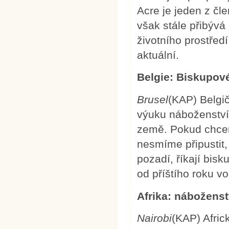
Acre je jeden z čl
však stále přibývá
životního prostřed
aktuální.
Belgie: Biskupové
Brusel
(KAP) Belgič
výuku náboženství 
země. Pokud chcem
nesmíme připustit
pozadí, říkají bisk
od příštího roku vo
Afrika: náboženst
Nairobi
(KAP) Afric