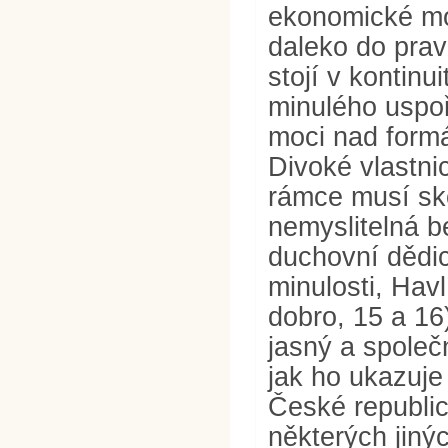
ekonomické mo
daleko do prav
stojí v kontinu
minulého uspoř
moci nad formá
Divoké vlastn
rámce musí sko
nemyslitelná 
duchovní dědic
minulosti, Hav
dobro, 15 a 16
jasný a společ
jak ho ukazuje
České republic
některých jiný