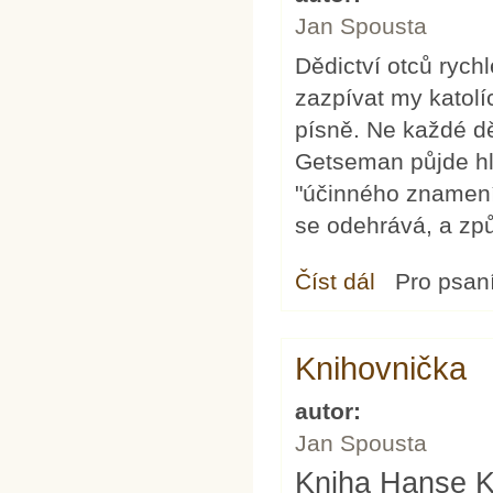
Jan Spousta
Dědictví otců rych
zazpívat my katolí
písně. Ne každé děd
Getseman půjde hl
"účinného znamení mi
se odehrává, a zp
Číst dál
Co s kostely, co s lit
Pro psan
Knihovnička
autor:
Jan Spousta
Kniha Hanse 