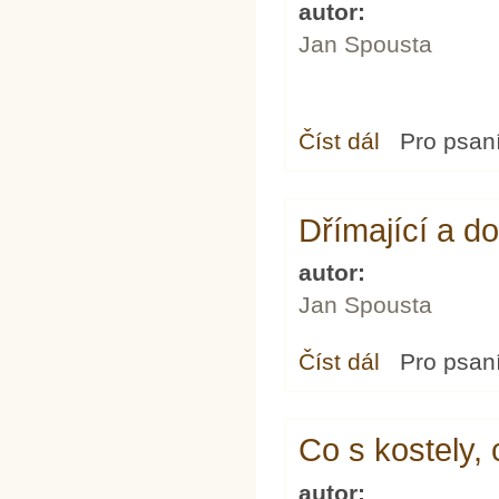
autor:
Jan Spousta
Číst dál
Neopomeneš vyplnit
Pro psan
Dřímající a d
autor:
Jan Spousta
Číst dál
Dřímající a dobře z
Pro psan
Co s kostely, c
autor: