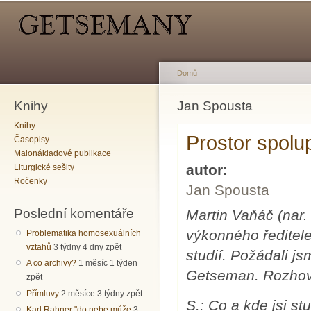
Hlavní menu
Sekundární menu
Př
hl
o
Domů
Knihy
Jste zde
Jan Spousta
Knihy
Prostor spolu
Časopisy
Malonákladové publikace
autor:
Liturgické sešity
Ročenky
Jan Spousta
Poslední komentáře
Martin Vaňáč (nar.
výkonného ředitel
Problematika homosexuálních
vztahů
3 týdny 4 dny zpět
studií. Požádali js
A co archivy?
1 měsíc 1 týden
Getseman. Rozhovo
zpět
Přímluvy
2 měsíce 3 týdny zpět
S.: Co a kde jsi st
Karl Rahner "do nebe může
3