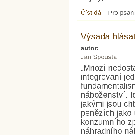
Číst dál
Ať se touha upíná 
Pro psan
Výsada hlásat
autor:
Jan Spousta
„Mnozí nedost
integrovaní jedn
fundamentalism
náboženství. I
jakými jsou ch
penězích jako 
konzumního zp
náhradního ná