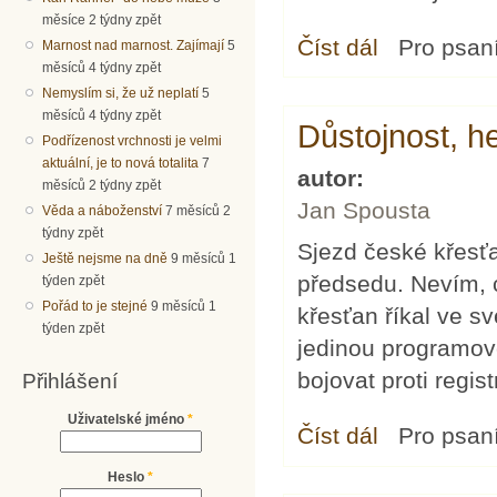
měsíce 2 týdny zpět
Číst dál
Prostor spolupráce 
Pro psan
Marnost nad marnost. Zajímají
5
měsíců 4 týdny zpět
Nemyslím si, že už neplatí
5
měsíců 4 týdny zpět
Důstojnost, h
Podřízenost vrchnosti je velmi
aktuální, je to nová totalita
7
autor:
měsíců 2 týdny zpět
Jan Spousta
Věda a náboženství
7 měsíců 2
týdny zpět
Sjezd české křesť
Ještě nejsme na dně
9 měsíců 1
předsedu. Nevím, c
týden zpět
Pořád to je stejné
9 měsíců 1
křesťan říkal ve s
týden zpět
jedinou programov
bojovat proti regis
Přihlášení
Uživatelské jméno
*
Číst dál
Důstojnost, heteros
Pro psan
Heslo
*