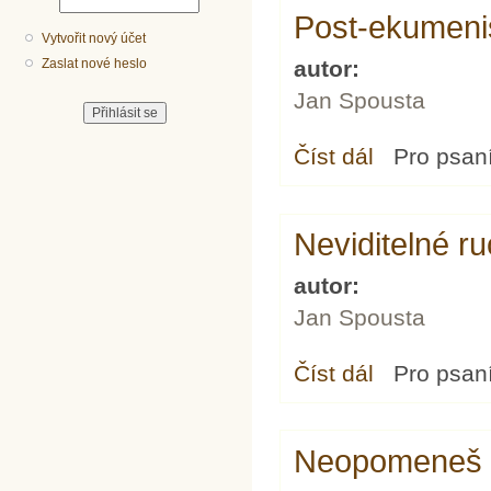
Post-ekumen
Vytvořit nový účet
Zaslat nové heslo
autor:
Jan Spousta
Číst dál
Post-ekumenismus
Pro psan
Neviditelné r
autor:
Jan Spousta
Číst dál
Neviditelné ruce
Pro psan
Neopomeneš vy