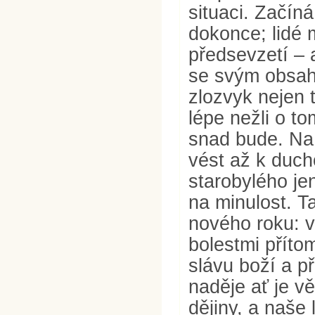
situaci. Začíná
dokonce; lidé 
předsevzetí – 
se svým obsahe
zlozvyk nejen 
lépe nežli o t
snad bude. Na
vést až k duch
starobylého je
na minulost. T
nového roku: v
bolestmi přítom
slávu boží a př
naděje ať je vě
dějiny, a naše 