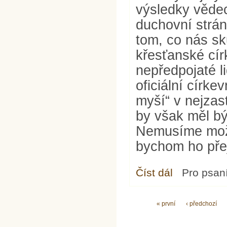
výsledky věde
duchovní strán
tom, co nás sk
křesťanské cír
nepředpojaté l
oficiální círke
myší“ v nejzas
by však měl bý
Nemusíme možn
bychom ho přej
Číst dál
Výsada hlásat a do
Pro psan
Stránky
« první
‹ předchozí