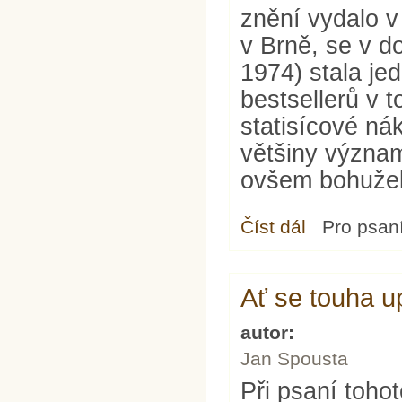
znění vydalo 
v Brně, se v d
1974) stala je
bestsellerů v 
statisícové ná
většiny význa
ovšem bohužel 
Číst dál
Knihovnička
Pro psan
Ať se touha u
autor:
Jan Spousta
Při psaní tohot