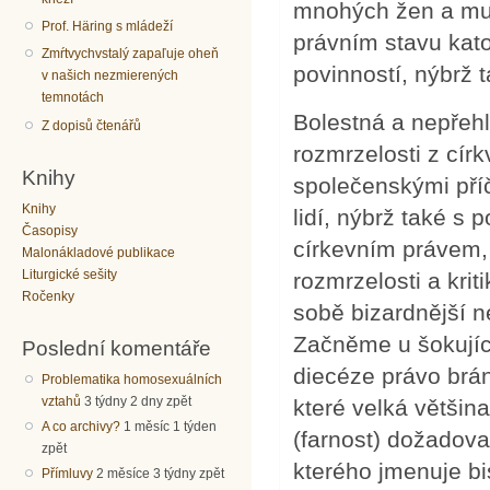
mnohých žen a muž
Prof. Häring s mládeží
právním stavu katol
Zmŕtvychvstalý zapaľuje oheň
povinností, nýbrž 
v našich nezmierených
temnotách
Bolestná a nepřehl
Z dopisů čtenářů
rozmrzelosti z cír
Knihy
společenskými pří
Knihy
lidí, nýbrž také s
Časopisy
církevním právem, 
Malonákladové publikace
Liturgické sešity
rozmrzelosti a krit
Ročenky
sobě bizardnější 
Začněme u šokujíc
Poslední komentáře
diecéze právo brán
Problematika homosexuálních
vztahů
3 týdny 2 dny zpět
které velká většin
A co archivy?
1 měsíc 1 týden
(farnost) dožadova
zpět
kterého jmenuje bi
Přímluvy
2 měsíce 3 týdny zpět