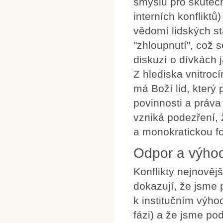
smyslu pro skutečn
interních konflikt
vědomí lidských sta
"zhloupnutí", což 
diskuzí o dívkách 
Z hlediska vnitroc
má Boží lid, který
povinnosti a práva
vzniká podezření, 
a monokratickou f
Odpor a výhody
Konflikty nejnověj
dokazují, že jsme 
k institučním výho
fázi) a že jsme po