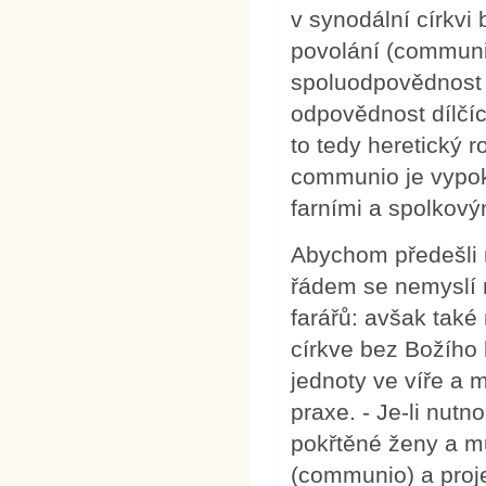
v synodální církvi
povolání (communio
spoluodpovědnost n
odpovědnost dílčíc
to tedy heretický ro
communio je vypokl
farními a spolkov
Abychom předešli
řádem se nemyslí 
farářů: avšak také
církve bez Božího 
jednoty ve víře a 
praxe. - Je-li nutn
pokřtěné ženy a mu
(communio) a proje