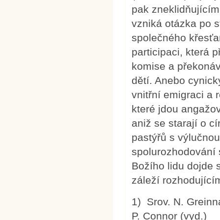
pak zneklidňujícím
vzniká otázka po s
společného křesťan
participaci, která
komise a překonává
dětí. Anebo cynicky
vnitřní emigraci a
které jdou angažov
aniž se starají o 
pastýřů s výlučno
spolurozhodování 
Božího lidu dojde
záleží rozhodující
1) Srov. N. Greinna
P. Connor (vyd.)