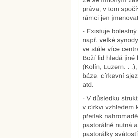
práva, v tom spočí
rámci jen jmenovat
- Existuje bolestný
např. velké synod
ve stále více centr
Boží lid hledá jiné
(Kolín, Luzern. . .
báze, církevní sj
atd.
- V důsledku struk
v církvi vzhledem 
přetlak nahromadě
pastorálně nutná a
pastorálky svátost