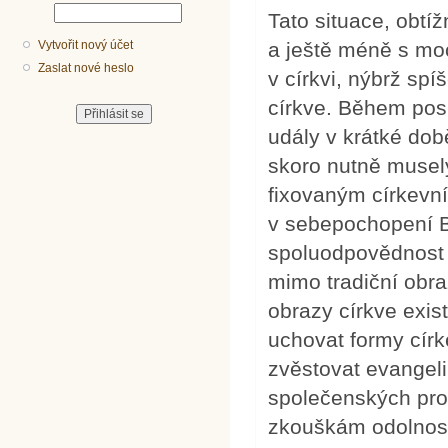
Tato situace, obtíž
a ještě méně s mo
Vytvořit nový účet
Zaslat nové heslo
v církvi, nýbrž sp
církve. Během posle
udály v krátké do
skoro nutně musely
fixovaným církev
v sebepochopení Bo
spoluodpovědnost
mimo tradiční obra
obrazy církve exis
uchovat formy círke
zvěstovat evangeli
společenských prob
zkouškám odolnosti