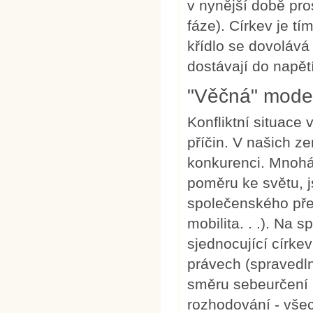
v nynější době pros
fáze). Církev je tí
křídlo se dovolává 
dostávají do napětí
"Věčná" moder
Konfliktní situace
příčin. V našich z
konkurenci. Mnohá 
poměru ke světu, 
společenského pře
mobilita. . .). Na 
sjednocující círke
právech (spravedl
směru sebeurčení 
rozhodování - všec