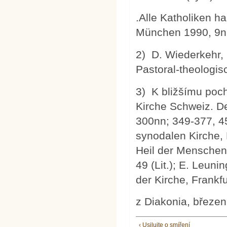
.Alle Katholiken ha
München 1990, 9n
2) D. Wiederkehr, 
Pastoral-theologis
3) K bližšímu poch
Kirche Schweiz. De
300nn; 349-377, 45
synodalen Kirche, 
Heil der Menschen 
49 (Lit.); E. Leuni
der Kirche, Frankf
z Diakonia, březen
‹ Usilujte o smíření