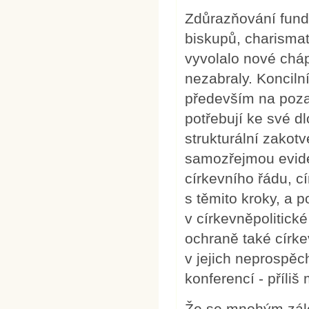
Zdůrazňování funda
biskupů, charisma
vyvolalo nové cháp
nezabraly. Konciln
především na pozad
potřebují ke své d
strukturální zakotv
samozřejmou eviden
církevního řádu, cí
s těmito kroky, a p
v církevněpolitické
ochraně také círke
v jejich neprospěc
konferencí - příli
Že se mnohým zálež