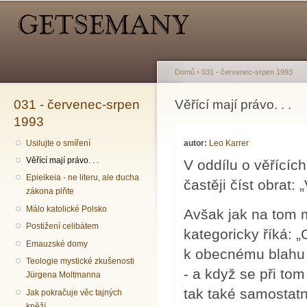
Hlavní menu
Sekundární menu
Př
hl
o
Domů
›
031 - červenec-srpen 1993
031 - červenec-srpen
Jste zde
Věřící mají právo. . .
1993
Usilujte o smíření
autor:
Leo Karrer
Věřící mají právo. . .
V oddílu o věřícíc
Epieikeia - ne literu, ale ducha
častěji číst obrat: 
zákona plňte
Málo katolické Polsko
Avšak jak na tom m
Postižení celibátem
kategoricky říká: „
Emauzské domy
k obecnému blahu v
Teologie mystické zkušenosti
- a když se při tom
Jürgena Moltmanna
tak také samostatn
Jak pokračuje věc tajných
kněží