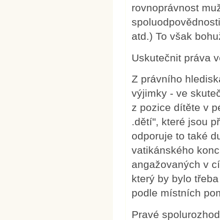
rovnoprávnost muže
spoluodpovědnosti
atd.) To však bohuž
Uskutečnit práva v
Z právního hlediska
výjimky - ve skuteč
z pozice dítěte v 
.dětí", které jsou
odporuje to také 
vatikánského konc
angažovaných v cí
který by bylo třeba
podle místních po
Pravé spolurozhod