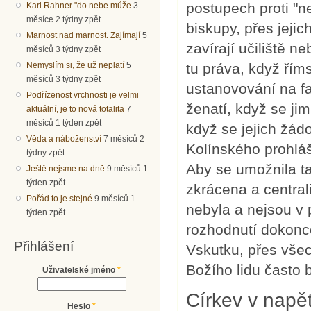
postupech proti "
Karl Rahner "do nebe může
3
měsíce 2 týdny zpět
biskupy, přes jejic
Marnost nad marnost. Zajímají
5
zavírají učiliště 
měsíců 3 týdny zpět
Nemyslím si, že už neplatí
5
tu práva, když řím
měsíců 3 týdny zpět
ustanovování na fa
Podřízenost vrchnosti je velmi
ženatí, když se jim
aktuální, je to nová totalita
7
měsíců 1 týden zpět
když se jejich žád
Věda a náboženství
7 měsíců 2
Kolínského prohláš
týdny zpět
Aby se umožnila t
Ještě nejsme na dně
9 měsíců 1
týden zpět
zkrácena a central
Pořád to je stejné
9 měsíců 1
nebyla a nejsou v
týden zpět
rozhodnutí dokonc
Přihlášení
Vskutku, přes všech
Božího lidu často 
Uživatelské jméno
*
Církev v napě
Heslo
*