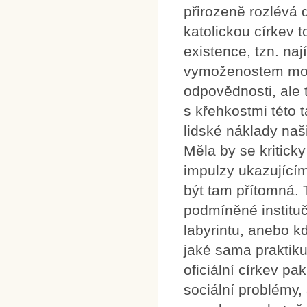
přirozeně rozlévá 
katolickou církev
existence, tzn. naj
vymoženostem moder
odpovědnosti, ale 
s křehkostmi této
lidské náklady naš
Měla by se kritick
impulzy ukazujícím
být tam přítomná. 
podmíněné institučn
labyrintu, anebo k
jaké sama praktikuj
oficiální církev p
sociální problémy,