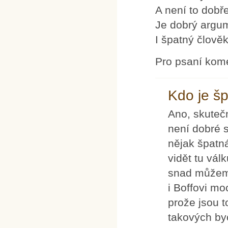
A není to dobř
Je dobrý argume
I špatný člověk
Pro psaní kom
Kdo je š
Ano, skuteč
není dobré s
nějak špatn
vidět tu vál
snad můžeme
i Boffovi mo
prože jsou t
takových by