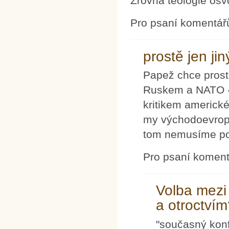
Zrovna teologie osv
Pro psaní komentář
prostě jen ji
Papež chce prostě
Ruskem a NATO - 
kritikem americké
my východoevropa
tom nemusíme pot
Pro psaní komen
Volba mezi
a otroctvím
"současný konf