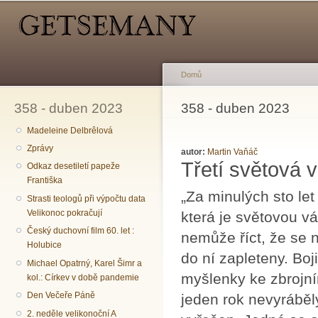
Hlavní menu
Sekundární menu
Př
hl
o
Domů
358 - duben 2023
Jste zde
358 - duben 2023
Madeleine Delbrêlová
Zprávy
autor:
Martin Vaňáč
Třetí světová 
Odkaz desetiletí papeže
Františka
„Za minulých sto let 
Strasti teologů při výpočtu data
Velikonoc pokračují
která je světovou v
Český duchovní film 60. let :
nemůže říct, že se 
Holubice
do ní zapleteny. Boj
Michael Opatrný, Karel Šimr a
myšlenky ke zbrojní
kol.: Církev v době pandemie
Den Večeře Páně
jeden rok nevyráběl
2. neděle velikonoční A