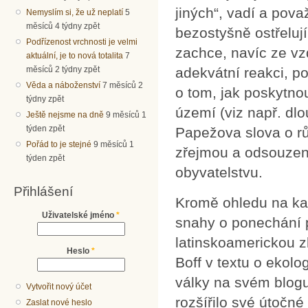
jiných“, vadí a považ
Nemyslím si, že už neplatí
5
měsíců 4 týdny zpět
bezostyšně ostřelují
Podřízenost vrchnosti je velmi
zachce, navíc ze vz
aktuální, je to nová totalita
7
měsíců 2 týdny zpět
adekvátní reakci, p
Věda a náboženství
7 měsíců 2
o tom, jak poskytn
týdny zpět
území (viz např. dl
Ještě nejsme na dně
9 měsíců 1
týden zpět
Papežova slova o rů
Pořád to je stejné
9 měsíců 1
zřejmou a odsouzení
týden zpět
obyvatelstvu.
Přihlášení
Kromě ohledu na ka
Uživatelské jméno
*
snahy o ponechání pr
latinskoamerickou z
Heslo
*
Boff v textu o ekol
války na svém blogu
Vytvořit nový účet
rozšířilo své útočné
Zaslat nové heslo