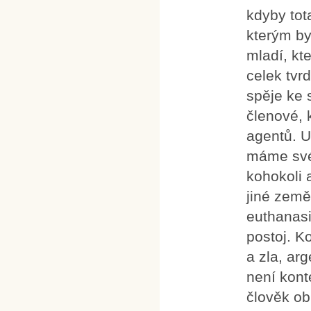
kdyby tot
kterým b
mladí, kt
celek tvrd
spěje ke s
členové, 
agentů. U
máme své 
kohokoli 
jiné země.
euthanasi
postoj. K
a zla, ar
není kont
člověk obk