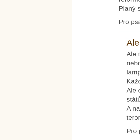
Planý 
Pro ps
Ale
Ale 
nebo
lamp
Každ
Ale 
stát
A na
tero
Pro 