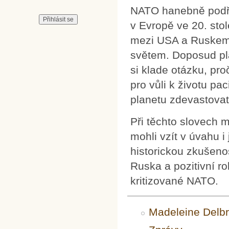
NATO hanebně podříd
v Evropě ve 20. stol
mezi USA a Ruskem/Č
světem. Doposud pla
si klade otázku, pro
pro vůli k životu pac
planetu zdevastovat
Při těchto slovech 
mohli vzít v úvahu i
historickou zkušeno
Ruska a pozitivní ro
kritizované NATO.
Madeleine Delb