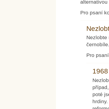
alternativou 
Pro psaní k
Nezlobt
Nezlobte 
černobíle.
Pro psan
1968
Nezlobt
případ
poté j
hrdiny.
reform