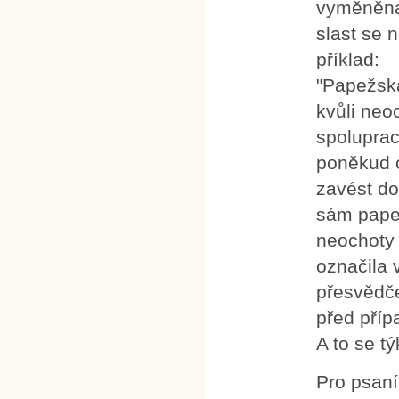
vyměněna 
slast se n
příklad:
"Papežská
kvůli neo
spoluprac
poněkud o
zavést do
sám papež
neochoty 
označila 
přesvědče
před příp
A to se tý
Pro psan