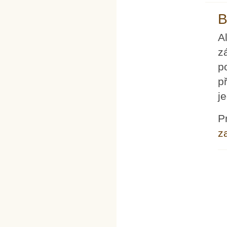
B
A
z
p
p
j
P
z