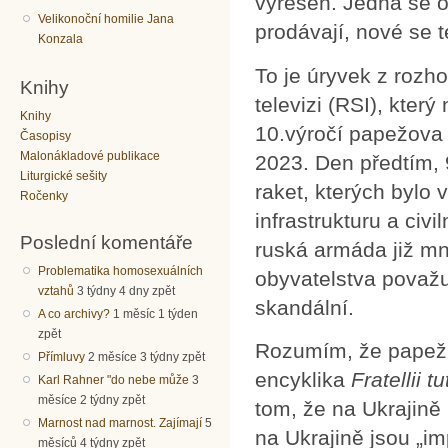
vyřešen. Jedná se o
Velikonoční homilie Jana
prodávají, nové se te
Konzala
To je úryvek z rozh
Knihy
televizi (RSI), který
Knihy
10.výročí papežova 
Časopisy
Malonákladové publikace
2023. Den předtím, 
Liturgické sešity
raket, kterých bylo 
Ročenky
infrastrukturu a civ
Poslední komentáře
ruská armáda již mno
Problematika homosexuálních
obyvatelstva považu
vztahů
3 týdny 4 dny zpět
skandální.
A co archivy?
1 měsíc 1 týden
zpět
Rozumím, že papeži 
Přímluvy
2 měsíce 3 týdny zpět
encyklika
Fratellii tu
Karl Rahner "do nebe může
3
měsíce 2 týdny zpět
tom, že na Ukrajině 
Marnost nad marnost. Zajímají
5
na Ukrajině jsou „im
měsíců 4 týdny zpět