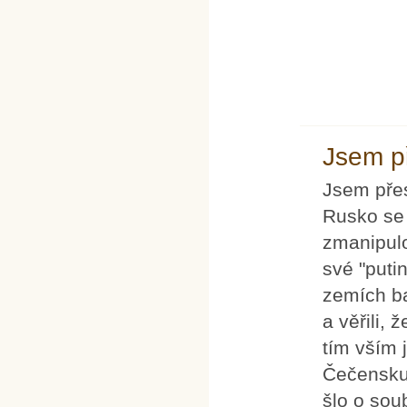
Jsem p
Jsem přes
Rusko se 
zmanipulov
své "puti
zemích ba
a věřili, 
tím vším 
Čečensku 
šlo o sou