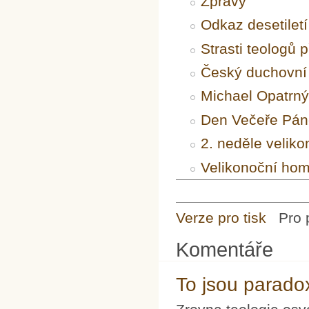
Zprávy
Odkaz desetilet
Strasti teologů 
Český duchovní f
Michael Opatrný
Den Večeře Pá
2. neděle veliko
Velikonoční hom
Verze pro tisk
Pro 
Komentáře
To jsou parado