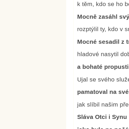
k těm, kdo se ho bo
Mocně zasáhl sv
rozptýlil ty, kdo v 
Mocné sesadil z t
hladové nasytil d
a bohaté propusti
Ujal se svého služ
pamatoval na své
jak slíbil našim 
Sláva Otci i Synu