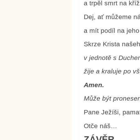
a trpěl smrt na kříž
Dej, ať můžeme nás
a mít podíl na jeh
Skrze Krista naše
v jednotě s Duch
žije a kraluje po 
Amen.
Může být pronese
Pane Ježíši, pamat
Otče náš…
ZÁVĚR