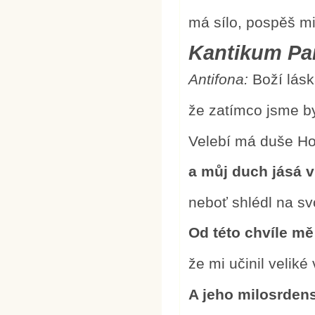
má sílo, pospěš m
Kantikum Pan
Antifona:
Boží lásk
že zatímco jsme byl
Velebí má duše H
a můj duch jásá v
neboť shlédl na sv
Od této chvíle mě
že mi učinil veliké
A jeho milosrdens