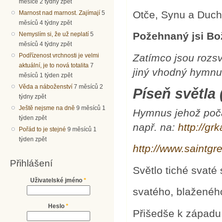
měsíce 2 týdny zpět
Otče, Synu a Duch
Marnost nad marnost. Zajímají
5
měsíců 4 týdny zpět
Požehnaný jsi Bo
Nemyslím si, že už neplatí
5
měsíců 4 týdny zpět
Zatímco jsou rozsv
Podřízenost vrchnosti je velmi
aktuální, je to nová totalita
7
jiný vhodný hymnu
měsíců 1 týden zpět
Věda a náboženství
7 měsíců 2
Píseň světla 
týdny zpět
Ještě nejsme na dně
9 měsíců 1
Hymnus jehož počát
týden zpět
např. na:
http://gr
Pořád to je stejné
9 měsíců 1
týden zpět
http://www.saintg
Přihlášení
Světlo tiché svat
Uživatelské jméno
*
svatého, blaženého
Heslo
*
Přišedše k západu 