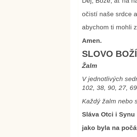
Dej, Bože, ať na n
očistí naše srdce 
abychom ti mohli z
Amen.
SLOVO BOŽ
Žalm
V jednotlivých sed
102, 38, 90, 27, 69
Každý žalm nebo s
Sláva Otci i Synu
jako byla na počá