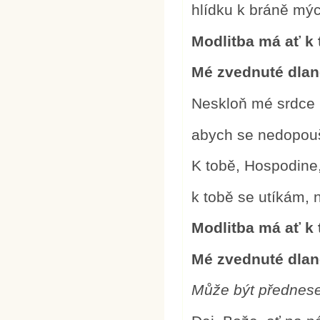
hlídku k bráně mýc
Modlitba má ať k 
Mé zvednuté dlan
Neskloň mé srdce 
abych se nedopouš
K tobě, Hospodine,
k tobě se utíkám, 
Modlitba má ať k 
Mé zvednuté dlan
Může být předne