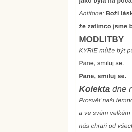
jako byla na počá
Antifona:
Boží lás
že zatímco jsme by
MODLITBY
KY
RIE může být p
Pane, smiluj se.
Pane, smiluj se.
Kolekta
dne n
Prosvěť naši temn
a ve svém velkém 
nás chraň od všec