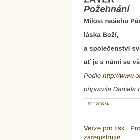
Požehnání
Milost našeho Pán
láska Boží,
a společenství s
ať je s námi se v
Podle
http://www.o
připravila Daniela
‹ Knihovnička
Verze pro tisk
Pr
zaregistrujte
.