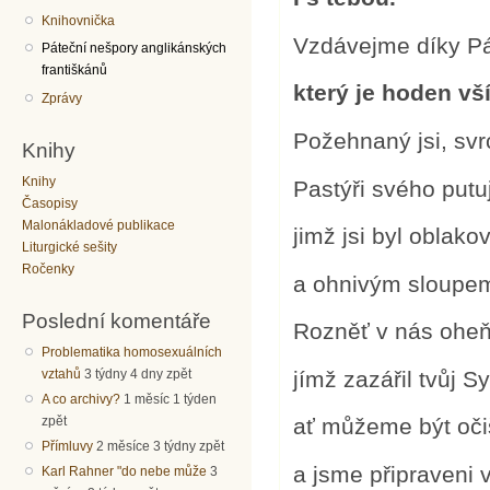
Knihovnička
Vzdávejme díky P
Páteční nešpory anglikánských
františkánů
který je hoden vší
Zprávy
Požehnaný jsi, sv
Knihy
Knihy
Pastýři svého putuj
Časopisy
Malonákladové publikace
jimž jsi byl oblak
Liturgické sešity
Ročenky
a ohnivým sloupem
Poslední komentáře
Rozněť v nás oheň
Problematika homosexuálních
jímž zazářil tvůj Sy
vztahů
3 týdny 4 dny zpět
A co archivy?
1 měsíc 1 týden
zpět
ať můžeme být oči
Přímluvy
2 měsíce 3 týdny zpět
a jsme připraveni v
Karl Rahner "do nebe může
3