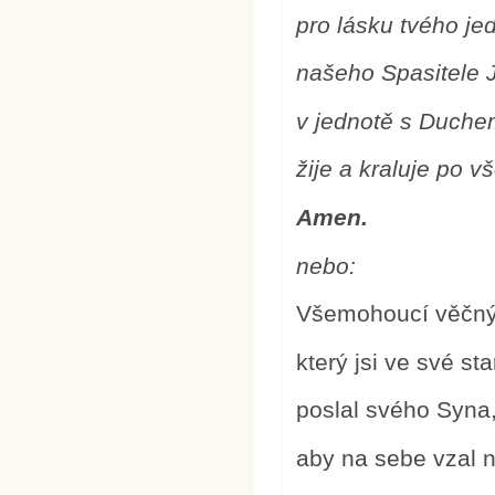
pro lásku tvého je
našeho Spasitele J
v jednotě s Duch
žije a kraluje po 
Amen.
nebo:
Všemohoucí věčný
který jsi ve své st
poslal svého Syna,
aby na sebe vzal n