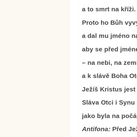
a to smrt na kříži.
Proto ho Bůh vyv
a dal mu jméno n
aby se před jmén
– na nebi, na zem
a k slávě Boha Ot
Ježíš Kristus jest
Sláva Otci i Synu
jako byla na počá
Antifona:
Před Je