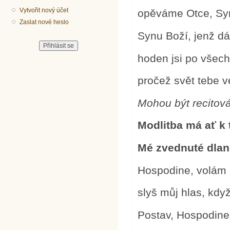
Vytvořit nový účet
opěváme Otce, Syn
Zaslat nové heslo
Synu Boží, jenž dá
hoden jsi po všec
pročež svět tebe v
Mohou být recitov
Modlitba má ať k 
Mé zvednuté dlan
Hospodine, volám 
slyš můj hlas, kdy
Postav, Hospodine