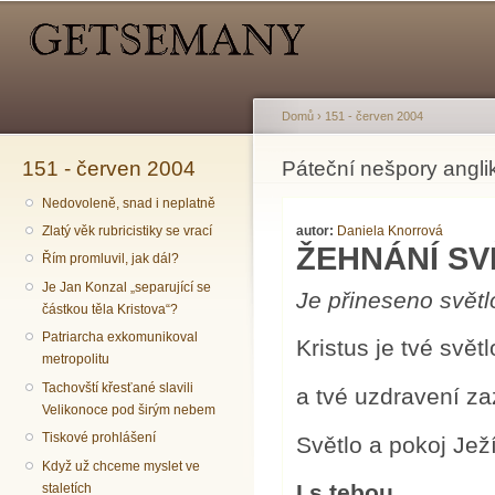
Hlavní menu
Sekundární menu
Př
hl
o
Domů
›
151 - červen 2004
151 - červen 2004
Jste zde
Páteční nešpory angli
Nedovoleně, snad i neplatně
autor:
Daniela Knorrová
Zlatý věk rubricistiky se vrací
ŽEHNÁNÍ SV
Řím promluvil, jak dál?
Je Jan Konzal „separující se
Je přineseno světl
částkou těla Kristova“?
Patriarcha exkomunikoval
Kristus je tvé svět
metropolitu
Tachovští křesťané slavili
a tvé uzdravení zaz
Velikonoce pod širým nebem
Tiskové prohlášení
Světlo a pokoj Jež
Když už chceme myslet ve
I s tebou.
staletích