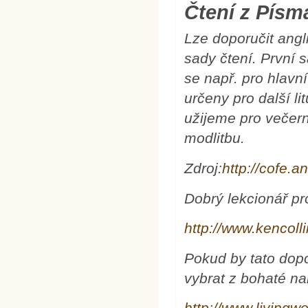
Čtení z Pís
Lze doporučit angl
sady čtení. První
se např. pro hlavn
určeny pro další li
užijeme pro večerní
modlitbu.
Zdroj:
http://cofe.a
Dobrý lekcionář pr
http://www.kencoll
Pokud by tato dopo
vybrat z bohaté n
http://www.livingw