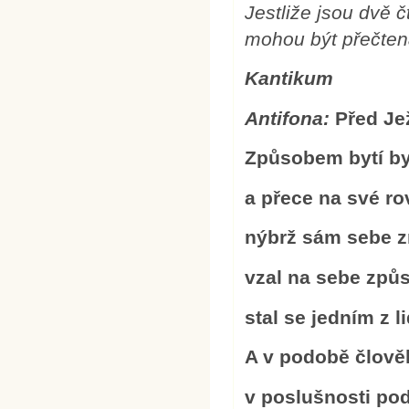
Jestliže jsou dvě 
mohou být přečten
Kantikum
Antifona:
Před Je
Způsobem bytí by
a přece na své ro
nýbrž sám sebe z
vzal na sebe způ
stal se jedním z li
A v podobě člověk
v poslušnosti pod