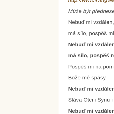
Může být předn
Nebuď mi vzdálen,
má sílo, pospěš m
Nebuď mi vzdálen
má sílo, pospěš 
Pospěš mi na pom
Bože mé spásy.
Nebuď mi vzdálen
Sláva Otci i Synu 
Nebuď mi vzdálen