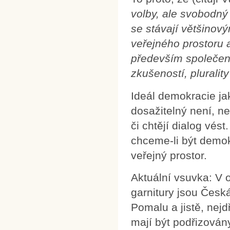
volby, ale svobodný 
se stávají většinový
veřejného prostoru 
především společens
zkušeností, plurality
Ideál demokracie ja
dosažitelný není, ne
či chtějí dialog vést
chceme-li být demok
veřejný prostor.
Aktuální vsuvka: V 
garnitury jsou Česk
Pomalu a jistě, nejd
mají být podřizován