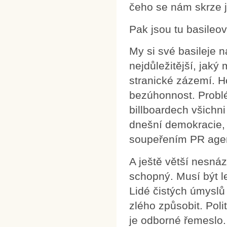
čeho se nám skrze ji
Pak jsou tu basileov
My si své basileje n
nejdůležitější, jaký
stranické zázemí. H
bezúhonnost. Problém
billboardech všichni
dnešní demokracie, 
soupeřením PR agen
A ještě větší nesnáz
schopný. Musí být le
Lidé čistých úmyslů
zlého způsobit. Polit
je odborné řemeslo. 