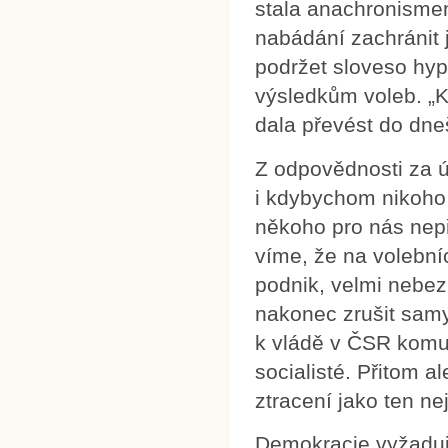
stala anachronisme
nabádání zachránit 
podržet sloveso hypo
výsledkům voleb. „Kd
dala převést do dn
Z odpovědnosti za ú
i kdybychom nikoho 
někoho pro nás nepř
víme, že na volební
podnik, velmi nebe
nakonec zrušit samy
k vládě v ČSR komun
socialisté. Přitom a
ztracení jako ten n
Demokracie vyžaduje