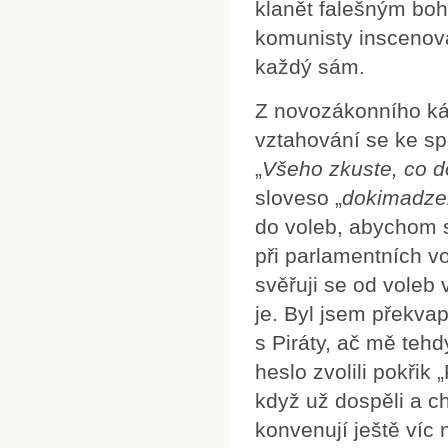
klanět falešným bohů
komunisty inscenova
každý sám.
Z novozákonního ká
vztahování se ke sp
„
Všeho zkuste, co d
sloveso „
dokimadze
do voleb, abychom s
při parlamentních v
svěřuji se od voleb v
je. Byl jsem překva
s Piráty, ač mě tehd
heslo zvolili pokřik 
když už dospěli a ch
konvenují ještě víc 