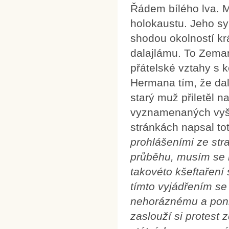
Řádem bílého lva. M
holokaustu. Jeho sy
shodou okolností krá
dalajlámu. To Zeman
přátelské vztahy s 
Hermana tím, že dal 
starý muž přiletěl 
vyznamenaných vyšk
stránkách napsal tot
prohlášeními ze str
průběhu, musím se r
takovéto kšeftaření
tímto vyjádřením se 
nehoráznému a poni
zaslouží si protest