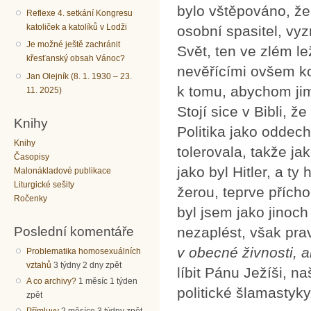
bylo vštěpováno, že 
Reflexe 4. setkání Kongresu
katoliček a katolíků v Lodži
osobní spasitel, vyz
Je možné ještě zachránit
Svět, ten ve zlém l
křesťanský obsah Vánoc?
nevěřícími ovšem ko
Jan Olejník (8. 1. 1930 – 23.
k tomu, abychom jim
11. 2025)
Stojí sice v Bibli, ž
Knihy
Politika jako oddec
Knihy
tolerovala, takže ja
Časopisy
jako byl Hitler, a t
Malonákladové publikace
Liturgické sešity
žerou, teprve přícho
Ročenky
byl jsem jako jinoc
Poslední komentáře
nezaplést, však prav
v obecné živnosti, 
Problematika homosexuálních
vztahů
3 týdny 2 dny zpět
líbit Pánu Ježíši, 
A co archivy?
1 měsíc 1 týden
politické šlamastyky
zpět
Přímluvy
2 měsíce 3 týdny zpět