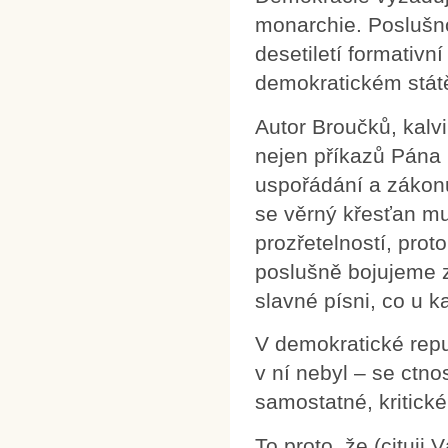
monarchie. Poslušno
desetiletí formativní
demokratickém státě 
Autor Broučků, kalvi
nejen příkazů Pána 
uspořádání a zákonů
se věrný křesťan mus
prozřetelností, prot
poslušně bojujeme z
slavné písni, co u k
V demokratické repub
v ní nebyl – se ctno
samostatné, kritick
To proto, že (cituji