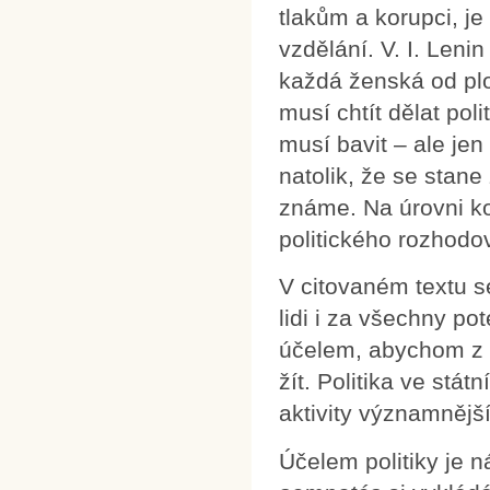
tlakům a korupci, je 
vzdělání. V. I. Lenin
každá ženská od plot
musí chtít dělat polit
musí bavit – ale jen
natolik, že se stan
známe. Na úrovni ko
politického rozhodo
V citovaném textu s
lidi i za všechny po
účelem, abychom z 
žít. Politika ve stá
aktivity významnější
Účelem politiky je n