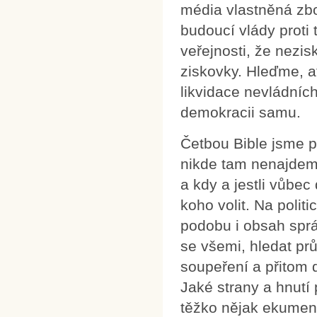
média vlastněná zb
budoucí vlády proti
veřejnosti, že nezis
ziskovky. Hleďme, a
likvidace nevládníc
demokracii samu.
Četbou Bible jsme p
nikde tam nenajdeme
a kdy a jestli vůbe
koho volit. Na polit
podobu i obsah spr
se všemi, hledat pr
soupeření a přitom d
Jaké strany a hnutí 
těžko nějak ekumen