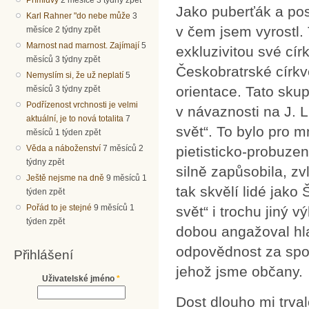
Jako puberťák a pos
Karl Rahner "do nebe může
3
v čem jsem vyrostl. 
měsíce 2 týdny zpět
Marnost nad marnost. Zajímají
5
exkluzivitou své cír
měsíců 3 týdny zpět
Českobratrské církv
Nemyslím si, že už neplatí
5
orientace. Tato skup
měsíců 3 týdny zpět
Podřízenost vrchnosti je velmi
v návaznosti na J. 
aktuální, je to nová totalita
7
svět“. To bylo pro 
měsíců 1 týden zpět
Věda a náboženství
7 měsíců 2
pietisticko-probuze
týdny zpět
silně zapůsobila, zvl
Ještě nejsme na dně
9 měsíců 1
tak skvělí lidé jako
týden zpět
Pořád to je stejné
9 měsíců 1
svět“ i trochu jiný 
týden zpět
dobou angažoval hla
odpovědnost za spol
Přihlášení
jehož jsme občany.
Uživatelské jméno
*
Dost dlouho mi trvalo