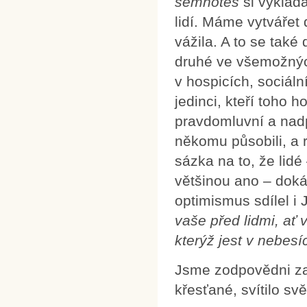
semnotés
si vykládá
lidí. Máme vytvářet
vážila. A to se také 
druhé ve všemožných 
v hospicích, sociáln
jedinci, kteří toho 
pravdomluvní a nadpr
někomu působili, a r
sázka na to, že lidé
většinou ano – dokáž
optimismus sdílel i 
vaše před lidmi, ať 
kterýž jest v nebesí
Jsme zodpovědni za 
křesťané, svítilo sv