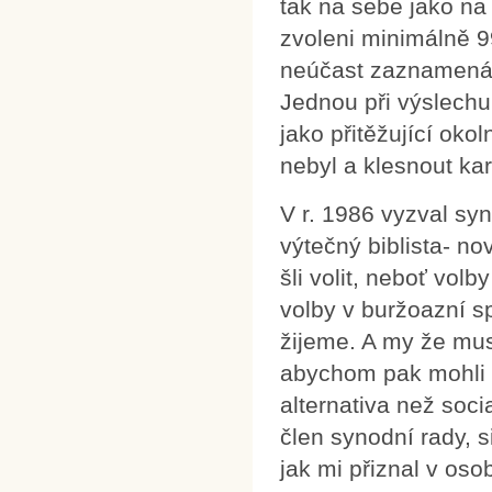
tak na sebe jako na 
zvoleni minimálně 99
neúčast zaznamenán
Jednou při výslechu
jako přitěžující oko
nebyl a klesnout kar
V r. 1986 vyzval sy
výtečný biblista- n
šli volit, neboť volb
volby v buržoazní sp
žijeme. A my že mus
abychom pak mohli t
alternativa než socia
člen synodní rady, 
jak mi přiznal v os