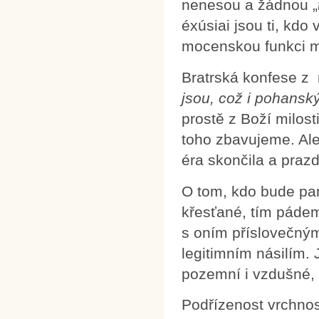
nenesou a žádnou „
éxúsiai jsou ti, kdo 
mocenskou funkci m
Bratrská konfese z r
jsou, což i pohans
prostě z Boží milosti
toho zbavujeme. Al
éra skončila a praz
O tom, kdo bude pan
křesťané, tím pádem
s oním příslovečným
legitimním násilím.
pozemní i vzdušné, 
Podřízenost vrchnost