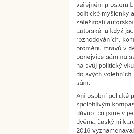
veřejném prostoru bý
politické myšlenky 
záležitostí autorsko
autorské, a když jsou
rozhodováních, komu
proměnu mravů v de
ponejvíce sám na s
na svůj politický vk
do svých volebních
sám.
Ani osobní polické 
spolehlivým kompase
dávno, co jsme v je
dvěma českými kardi
2016 vyznamenával 