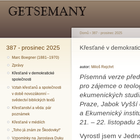
Hlavní menu
Sekundární menu
Př
hl
o
Domů
›
387 - prosinec 2025
387 - prosinec 2025
Jste zde
Křesťané v demokratic
Marc Boegner (1881–1970)
Zprávy
autor:
Miloš Rejchrt
Křesťané v demokratické
Písemná verze před
společnosti
pro zájemce o teolog
Vztah křesťanů a společnosti
ekumenických studií“
v době novozákonní –
svědectví biblických textů
Praze, Jabok Vyšší 
Křesťanství a věda: pár
a Ekumenický institu
poznámek
21. – 22. listopadu
Křesťané v médiích
„Toho já znám ze Škodovky!“
Vyrostl jsem v Jedn
Vzpomínky na Jaroslava Duku