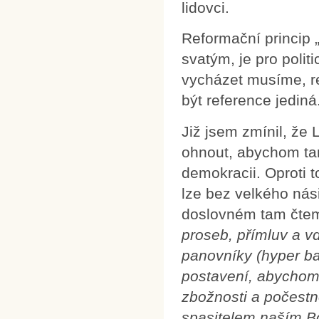
lidovci.
Reformační princip „
svatým, je pro poli
vycházet musíme, r
být reference jediná
Již jsem zmínil, ž
ohnout, abychom tam 
demokracii. Oproti 
lze bez velkého nási
doslovném tam čte
proseb, přímluv a vd
panovníky (hyper ba
postavení, abychom (
zbožnosti a počestn
spasitelem naším Bo