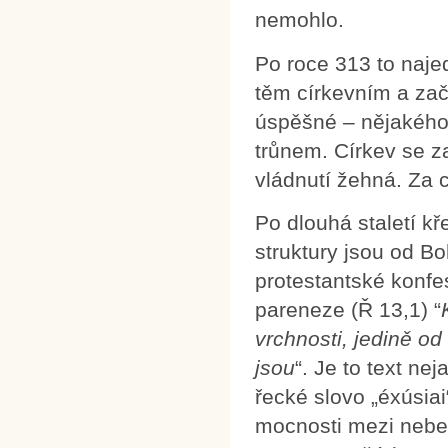
nemohlo.
Po roce 313 to najed
těm církevním a zač
úspěšné – nějakého 
trůnem. Církev se z
vládnutí žehná. Za 
Po dlouhá staletí kř
struktury jsou od B
protestantské konfe
pareneze (Ř 13,1) “
vrchnosti, jedině od
jsou
“. Je to text ne
řecké slovo „éxúsia
mocnosti mezi nebem