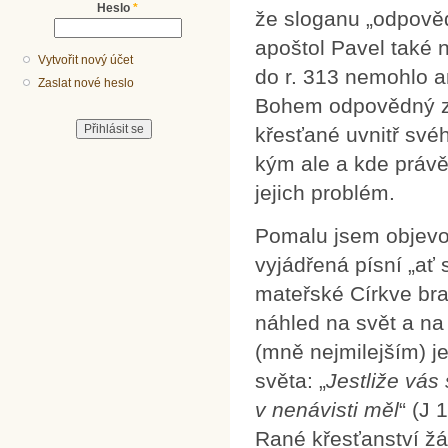
Heslo
*
že sloganu „odpověd
apoštol Pavel také 
Vytvořit nový účet
do r. 313 nemohlo an
Zaslat nové heslo
Bohem odpovědný za 
křesťané uvnitř své
kým ale a kde právě
jejich problém.
Pomalu jsem objevov
vyjádřená písní „ať 
mateřské Církve br
náhled na svět a na
(mně nejmilejším) je
světa: „
Jestliže vás
v nenávisti měl
“ (J 
Rané křesťanství ž