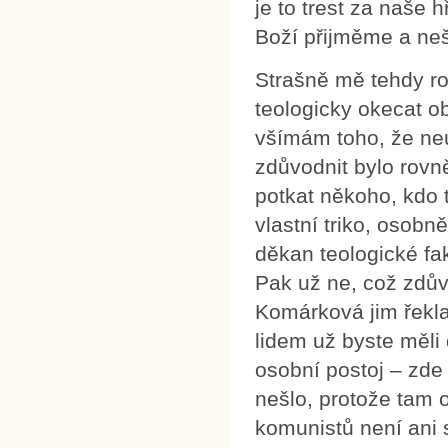
je to trest za naše h
Boží přijměme a neš
Strašně mě tehdy ro
teologicky okecat ob
všímám toho, že neú
zdůvodnit bylo rovn
potkat někoho, kdo t
vlastní triko, osobn
děkan teologické fak
Pak už ne, což zdův
Komárková jim řekla
lidem už byste měli 
osobní postoj – zde 
nešlo, protože tam 
komunistů není ani 