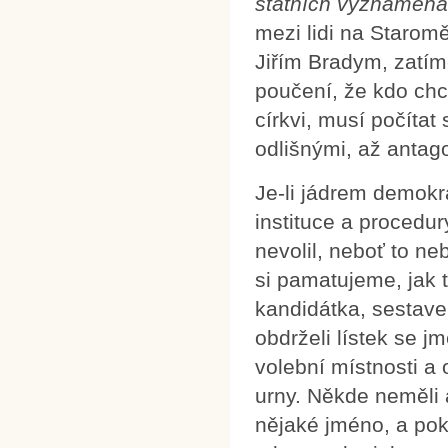
státních vyznamená
mezi lidi na Starom
Jiřím Bradym, zatím
poučení, že kdo chce
církvi, musí počítat
odlišnými, až antago
Je-li jádrem demokr
instituce a procedu
nevolil, neboť to ne
si pamatujeme, jak t
kandidátka, sestaven
obdrželi lístek se j
volební místnosti a 
urny. Někde neměli 
nějaké jméno, a poku