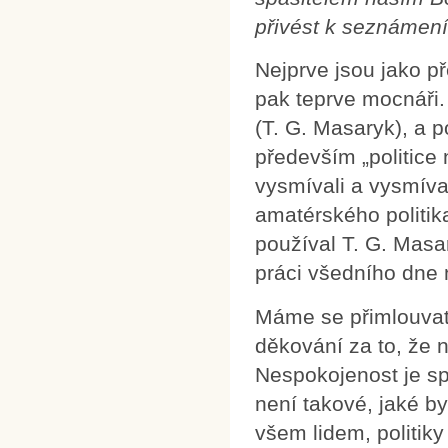
přivést k seznámení
Nejprve jsou jako p
pak teprve mocnáři. 
(T. G. Masaryk), a 
především „politice 
vysmívali a vysmív
amatérského politik
používal T. G. Masar
práci všedního dne 
Máme se přimlouvat 
děkování za to, že n
Nespokojenost je spr
není takové, jaké by
všem lidem, politiky