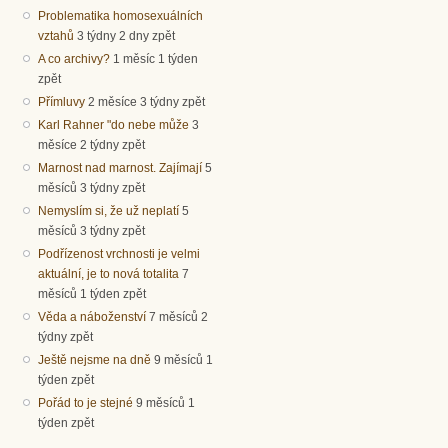
Problematika homosexuálních
vztahů
3 týdny 2 dny zpět
A co archivy?
1 měsíc 1 týden
zpět
Přímluvy
2 měsíce 3 týdny zpět
Karl Rahner "do nebe může
3
měsíce 2 týdny zpět
Marnost nad marnost. Zajímají
5
měsíců 3 týdny zpět
Nemyslím si, že už neplatí
5
měsíců 3 týdny zpět
Podřízenost vrchnosti je velmi
aktuální, je to nová totalita
7
měsíců 1 týden zpět
Věda a náboženství
7 měsíců 2
týdny zpět
Ještě nejsme na dně
9 měsíců 1
týden zpět
Pořád to je stejné
9 měsíců 1
týden zpět