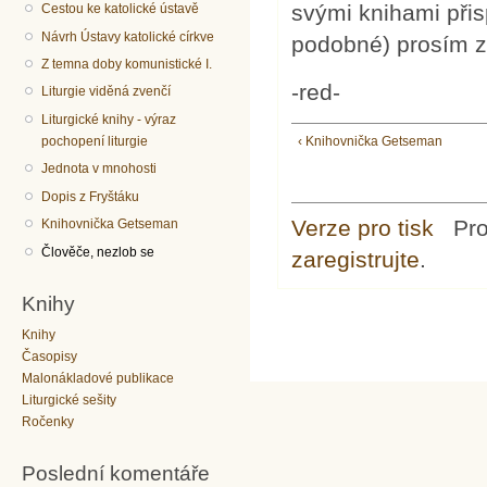
svými knihami přis
Cestou ke katolické ústavě
Návrh Ústavy katolické církve
podobné) prosím z
Z temna doby komunistické I.
-red-
Liturgie viděná zvenčí
Liturgické knihy - výraz
pochopení liturgie
‹ Knihovnička Getseman
Jednota v mnohosti
Dopis z Fryštáku
Verze pro tisk
Pr
Knihovnička Getseman
Člověče, nezlob se
zaregistrujte
.
Knihy
Knihy
Časopisy
Malonákladové publikace
Liturgické sešity
Ročenky
Poslední komentáře