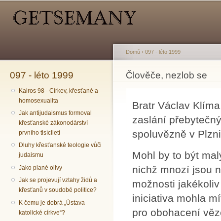
Hlavní menu
Sekundární menu
Př
hl
o
Domů
›
097 - léto 1999
097 - léto 1999
Jste zde
Člověče, nezlob se
Kairos 98 - Církev, křesťané a
homosexualita
Bratr Václav Klíma
Jak antijudaismus formoval
zaslání přebytečný
křesťanské zákonodárství
spoluvězně v Plzn
prvního tisíciletí
Dluhy křesťanské teologie vůči
Mohl by to být mal
judaismu
nichž mnozí jsou 
Jako plané olivy
Jak se projevují vztahy židů a
možnosti jakékoliv
křesťanů v soudobé politice?
iniciativa mohla mí
K čemu je dobrá „Ústava
pro obohacení věz
katolické církve“?