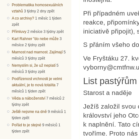
Problematika homosexuálních
vztahů
3 týdny 2 dny zpět
Při případném uve
A co archivy?
1 měsíc 1 týden
reakce, připomínky,
zpět
iniciativě připojit
Přímluvy
2 měsíce 3 týdny zpět
Karl Rahner "do nebe může
3
S přáním všeho dob
měsíce 2 týdny zpět
Marnost nad marnost. Zajímají
5
Ve Fryštáku 27. kv
měsíců 3 týdny zpět
Nemyslím si, že už neplatí
5
vyborny@cmtfnw.
měsíců 3 týdny zpět
List pastýřům
Podřízenost vrchnosti je velmi
aktuální, je to nová totalita
7
měsíců 1 týden zpět
Starost a naděje
Věda a náboženství
7 měsíců 2
týdny zpět
Ježíš založil svou
Ještě nejsme na dně
9 měsíců 1
království jeho Otc
týden zpět
k naplnění. Tato c
Pořád to je stejné
9 měsíců 1
týden zpět
tvoříme. Proto nás 