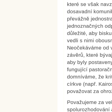
které se však nav
dosavadní komunik
převážně jednostr
jednoznačných odpo
důležité, aby bisku
vedli s nimi obous
Neočekáváme od vá
závěrů, které býva
aby byly postaveny
fungující pastoračn
domníváme, že krit
církve (např. Kairo
považovat za ohrož
Považujeme za velm
spolurozhodování a