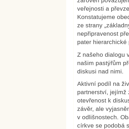
zároveň považujem
veřejnosti a převz
Konstatujeme obec
ze strany „základny
nepřipravenost pře
pater hierarchické 
Z našeho dialogu v
našim pastýřům př
diskusi nad nimi.
Aktivní podíl na ž
partnerství, jejím
otevřenost k disku
závěr, ale vyjasně
v odlišnostech. O
církve se podobá 