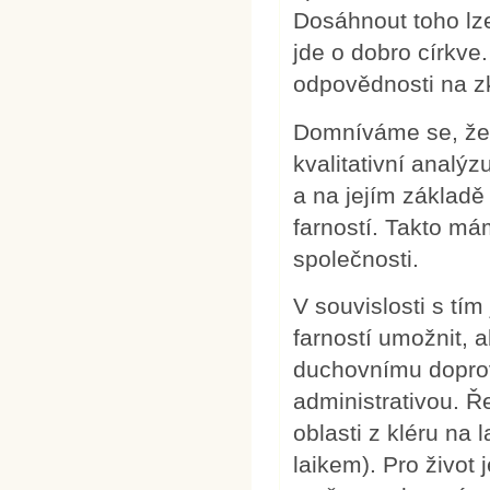
Dosáhnout toho lz
jde o dobro církve
odpovědnosti na z
Domníváme se, že j
kvalitativní analý
a na jejím základě
farností. Takto mám
společnosti.
V souvislosti s tí
farností umožnit, 
duchovnímu doprov
administrativou. Ř
oblasti z kléru na
laikem). Pro život