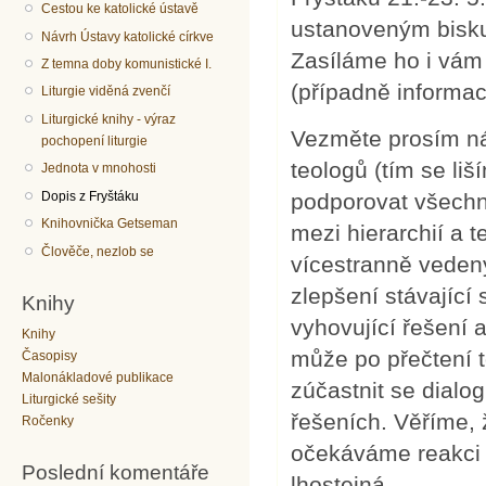
Cestou ke katolické ústavě
ustanoveným bisk
Návrh Ústavy katolické církve
Zasíláme ho i vám 
Z temna doby komunistické I.
(případně informaci 
Liturgie viděná zvenčí
Liturgické knihy - výraz
Vezměte prosím náš 
pochopení liturgie
teologů (tím se liš
Jednota v mnohosti
Dopis z Fryštáku
podporovat všechny 
Knihovnička Getseman
mezi hierarchií a t
Člověče, nezlob se
vícestranně veden
zlepšení stávající
Knihy
vyhovující řešení 
Knihy
může po přečtení to
Časopisy
Malonákladové publikace
zúčastnit se dialog
Liturgické sešity
řešeních. Věříme,
Ročenky
očekáváme reakci h
Poslední komentáře
lhostejná.