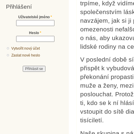
trpíme, když vidím
Přihlášení
společenstvím lásk
Uživatelské jméno
*
navzájem, jak si ji
omezenosti nefalš
Heslo
*
o nás, aby ukazov
lidské rodiny na c
Vytvořit nový účet
Zaslat nové heslo
V poslední době síl
přispět k vybudován
překonání propasti
muže a ženy, mezi t
poslouchat. Protož
ti, kdo se k ní hlá
vstoupit do sítě di
tisíciletí.
Naše skupina s náz