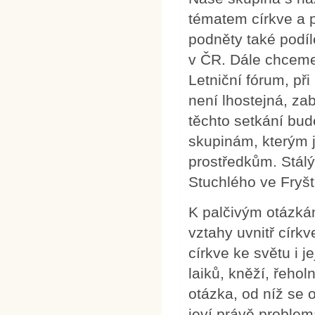
tématem církve a p
podněty také podíl
v ČR. Dále chceme
Letniční fórum, př
není lhostejná, zab
těchto setkání bu
skupinám, kterým 
prostředkům. Stál
Stuchlého ve Fryš
K palčivým otázkám
vztahy uvnitř církv
církve ke světu i j
laiků, kněží, řehol
otázka, od níž se o
jeví právě problema