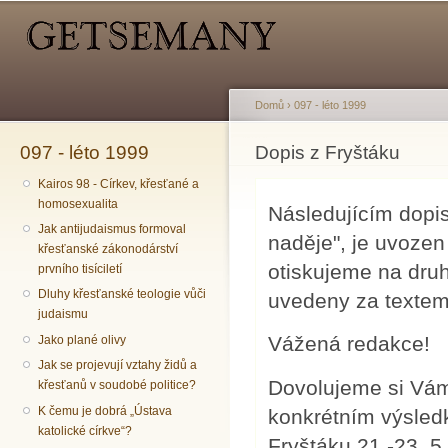
Hlavní menu
Sekundární menu
Př
hl
o
Domů
›
097 - léto 1999
097 - léto 1999
Jste zde
Dopis z Fryštáku
Kairos 98 - Církev, křesťané a
homosexualita
Následujícím dopis
Jak antijudaismus formoval
naděje", je uvozen
křesťanské zákonodárství
otiskujeme na druh
prvního tisíciletí
Dluhy křesťanské teologie vůči
uvedeny za texte
judaismu
Vážená redakce!
Jako plané olivy
Jak se projevují vztahy židů a
Dovolujeme si Vám 
křesťanů v soudobé politice?
K čemu je dobrá „Ústava
konkrétním výsledk
katolické církve“?
Fryštáku 21.-23. 5.