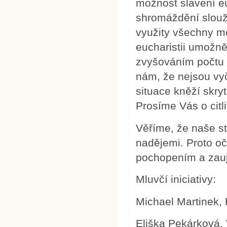
možnost slavení eu
shromáždění slouž
využity všechny mo
eucharistii umožn
zvyšováním počtu 
nám, že nejsou vy
situace kněží skry
Prosíme Vás o citl
Věříme, že naše st
nadějemi. Proto oč
pochopením a zauj
Mluvčí iniciativy:
Michael Martinek, 
Eliška Pekárková, 