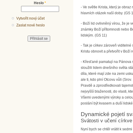
Heslo
*
- Ve světle Krista, který je obra
hlavních otázek naší doby. (GS 
Vytvořit nový účet
- Boží lid ovlivněný vírou, že j
Zaslat nové heslo
známky Boží přítomnosti nebo Bo
lidským. (GS 11)
- Tak je církev zároveň viditeln
Kristu obnovit a přetvořit v Boží 
- Křesťané pamatují na Pánova sl
sloužili lidem dnešního světa stá
díla, které mají zde na zemi usk
ale ti, kdo plní Otcovu vůli (Sro
Pravdě a zprostředkovali tajemst
nejvyšší blaženosti, do vlasti, k
Všemi uvedenými výroky a celou 
poslání být kvasem a duší lidské s
Dynamické pojetí sv
Svátosti v učení církve
Nyní bych se chtěl vrátit k sedm