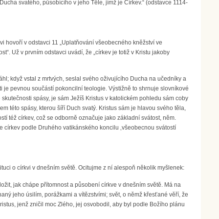
y Ducha svatého, působícího v jeho Těle, jímž je Církev.“ (odstavce 1114-
kvi hovoří v odstavci 11 „Uplatňování všeobecného kněžství ve
st“. Už v prvním odstavci uvádí, že „církev je totiž v Kristu jakoby
áhl; když vstal z mrtvých, seslal svého oživujícího Ducha na učedníky a
ti je pevnou součástí pokoncilní teologie. Výstižně to shrnuje slovníkové
té skutečnosti spásy, je sám Ježíš Kristus v katolickém pohledu sám coby
em této spásy, kterou šíří Duch svatý. Kristus sám je hlavou svého těla,
átostí též církev, což se odborně označuje jako základní svátost, něm.
 je církev podle Druhého vatikánského koncilu ‚všeobecnou svátostí
ituci o církvi v dnešním světě. Ocitujme z ní alespoň několik myšlenek:
ložit, jak chápe přítomnost a působení církve v dnešním světě. Má na
enaný jeho úsilím, porážkami a vítězstvími; svět, o němž křesťané věří, že
ristus, jenž zničil moc Zlého, jej osvobodil, aby byl podle Božího plánu