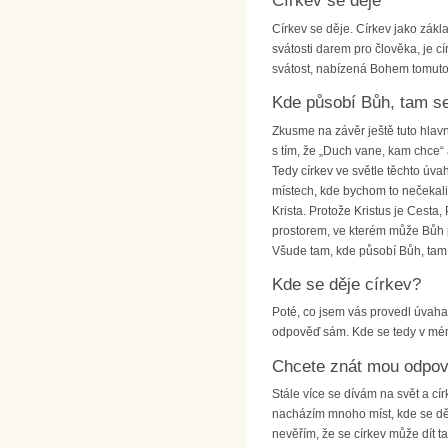
Církev se děje
Církev se děje. Církev jako zákl
svátosti darem pro člověka, je c
svátost, nabízená Bohem tomuto 
Kde působí Bůh, tam se
Zkusme na závěr ještě tuto hlavn
s tím, že „Duch vane, kam chce“
Tedy církev ve světle těchto úvah
místech, kde bychom to nečekali, 
Krista. Protože Kristus je Cesta
prostorem, ve kterém může Bůh půs
Všude tam, kde působí Bůh, tam 
Kde se děje církev?
Poté, co jsem vás provedl úvaham
odpověď sám. Kde se tedy v mém
Chcete znát mou odpo
Stále více se dívám na svět a cír
nacházím mnoho míst, kde se děje
nevěřím, že se církev může dít ta