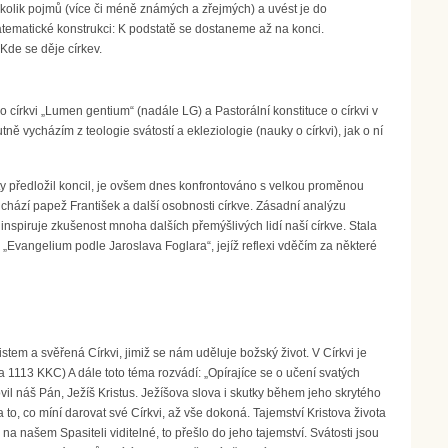
několik pojmů (více či méně známých a zřejmých) a uvést je do
 matematické konstrukci: K podstatě se dostaneme až na konci.
 Kde se děje církev.
 církvi „Lumen gentium“ (nadále LG) a Pastorální konstituce o církvi v
 vycházím z teologie svátostí a ekleziologie (nauky o církvi), jak o ní
ety předložil koncil, je ovšem dnes konfrontováno s velkou proměnou
chází papež František a další osobnosti církve. Zásadní analýzu
nspiruje zkušenost mnoha dalších přemýšlivých lidí naší církve. Stala
„Evangelium podle Jaroslava Foglara“, jejíž reflexi vděčím za některé
stem a svěřená Církvi, jimiž se nám uděluje božský život. V Církvi je
a 1113 KKC) A dále toto téma rozvádí: „Opírajíce se o učení svatých
 náš Pán, Ježíš Kristus. Ježíšova slova i skutky během jeho skrytého
 to, co míní darovat své Církvi, až vše dokoná. Tajemství Kristova života
 na našem Spasiteli viditelné, to přešlo do jeho tajemství. Svátosti jsou