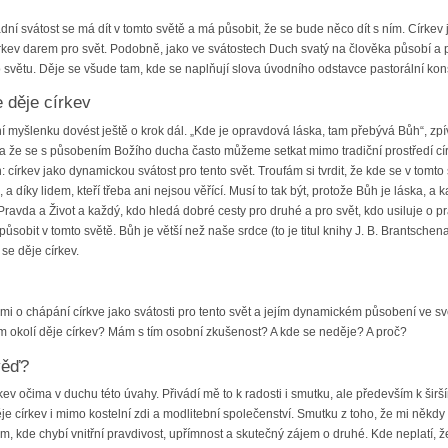
adní svátost se má dít v tomto světě a má působit, že se bude něco dít s ním. Církev
írkev darem pro svět. Podobně, jako ve svátostech Duch svatý na člověka působí a p
světu. Děje se všude tam, kde se naplňují slova úvodního odstavce pastorální kons
 děje církev
í myšlenku dovést ještě o krok dál. „Kde je opravdová láska, tam přebývá Bůh“, zp
 a že se s působením Božího ducha často můžeme setkat mimo tradiční prostředí cír
: církev jako dynamickou svátost pro tento svět. Troufám si tvrdit, že kde se v tomt
a díky lidem, kteří třeba ani nejsou věřící. Musí to tak být, protože Bůh je láska, 
, Pravda a Život a každý, kdo hledá dobré cesty pro druhé a pro svět, kdo usiluje o 
obit v tomto světě. Bůh je větší než naše srdce (to je titul knihy J. B. Brantschena
se děje církev.
i o chápání církve jako svátosti pro tento svět a jejím dynamickém působení ve svě
 okolí děje církev? Mám s tím osobní zkušenost? A kde se neděje? A proč?
věď?
kev očima v duchu této úvahy. Přivádí mě to k radosti i smutku, ale především k širš
 církev i mimo kostelní zdi a modlitební společenství. Smutku z toho, že mi někdy 
m, kde chybí vnitřní pravdivost, upřímnost a skutečný zájem o druhé. Kde neplatí, že 