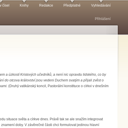
v čísel
Knihy
Redakce
Předplatné
Vyhledávání
Přihlášení
utkem a úzkostí Kristových učedníků, a není nic opravdu lidského, co by
ování do otcova království jsou vedeni Duchem svatým a přijali zvěst o
nami.
(Druhý vatikánský koncil, Pastorální konstituce o církvi v dnešním
ledu situace světa a církve dnes. Právě tak se ale snažím integrovat
znamení doby. V závěrečné části chci formulovat jedinou hlavní