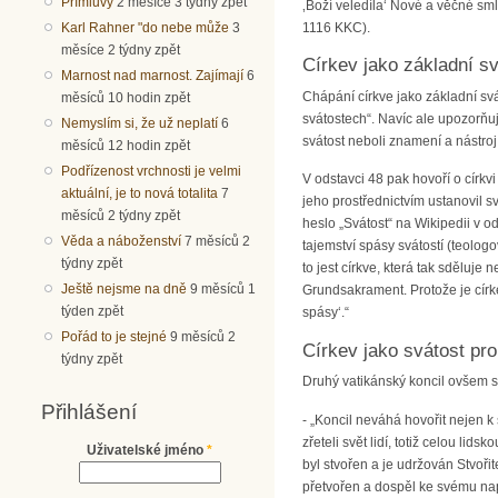
Přímluvy
2 měsíce 3 týdny zpět
‚Boží veledíla‘ Nové a věčné smlo
Karl Rahner "do nebe může
3
1116 KKC).
měsíce 2 týdny zpět
Církev jako základní sv
Marnost nad marnost. Zajímají
6
Chápání církve jako základní svá
měsíců 10 hodin zpět
svátostech“. Navíc ale upozorňuje 
Nemyslím si, že už neplatí
6
svátost neboli znamení a nástroj
měsíců 12 hodin zpět
Podřízenost vrchnosti je velmi
V odstavci 48 pak hovoří o církv
aktuální, je to nová totalita
7
jeho prostřednictvím ustanovil s
měsíců 2 týdny zpět
heslo „Svátost“ na Wikipedii v o
Věda a náboženství
7 měsíců 2
tajemství spásy svátostí (teolog
týdny zpět
to jest církve, která tak sděluje
Ještě nejsme na dně
9 měsíců 1
Grundsakrament. Protože je círke
týden zpět
spásy‘.“
Pořád to je stejné
9 měsíců 2
Církev jako svátost pro
týdny zpět
Druhý vatikánský koncil ovšem s 
Přihlášení
- „Koncil neváhá hovořit nejen k
zřeteli svět lidí, totiž celou li
Uživatelské jméno
*
byl stvořen a je udržován Stvořit
přetvořen a dospěl ke svému nap