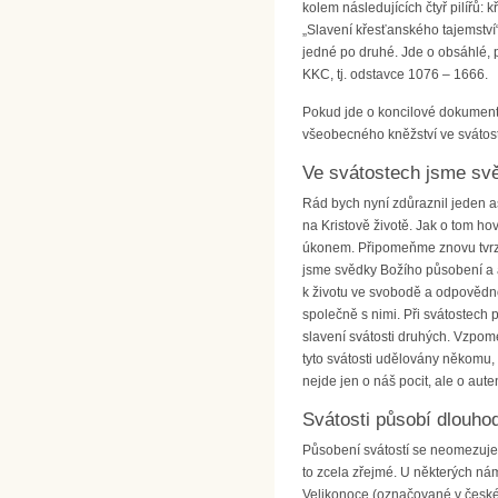
kolem následujících čtyř pilířů: 
„Slavení křesťanského tajemství“
jedné po druhé. Jde o obsáhlé, p
KKC, tj. odstavce 1076 – 1666.
Pokud jde o koncilové dokumenty
všeobecného kněžství ve svátos
Ve svátostech jsme sv
Rád bych nyní zdůraznil jeden a
na Kristově životě. Jak o tom h
úkonem. Připomeňme znovu tvrzení
jsme svědky Božího působení a ak
k životu ve svobodě a odpovědnos
společně s nimi. Při svátostech 
slavení svátosti druhých. Vzpom
tyto svátosti udělovány někomu,
nejde jen o náš pocit, ale o auten
Svátosti působí dlouho
Působení svátostí se neomezuje n
to zcela zřejmé. U některých nám
Velikonoce (označované v českém