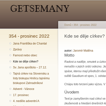
Hlavní menu
Sekundární menu
Domů
›
354 - prosinec 2022
354 - prosinec 2022
Jste zde
Kde se děje církev?
Jana Františka de Chantal
Zprávy
autor:
Jaromír Matěna
Motto
Farnost nebo obec
Kde se děje církev?
Radost a naděje, smutek a úzkost 
nenašlo v jejich srdci odezvu. Je
Sv. Jana apoštola – 27.12.
spáse, kterou mají předložit všem
Tajná cirkev na Slovensku a
světě Gaudium et spes, 1. odsta
listy biskupa Hnilicu tajnému
biskupovi Zahradníkovi
Chápu toto tvrzení jako výzvu. V
Advent - Vánoce
Úvodem
17. prosinec
Text je zamyšlením nad církví ve
4. neděle adventní A
zkušenosti a hledání dnešních k