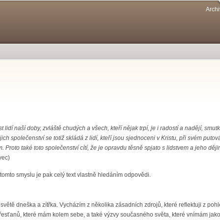
Přejít k
Archi
hlavnímu
obsahu
lidí naší doby, zvláště chudých a všech, kteří nějak trpí, je i radostí a nadějí, sm
jich společenství se totiž skládá z lidí, kteří jsou sjednoceni v Kristu, při svém put
. Proto také toto společenství cítí, že je opravdu těsně spjato s lidstvem a jeho ději
vec)
 tomto smyslu je pak celý text vlastně hledáním odpovědi.
 světě dneška a zítřka. Vycházím z několika zásadních zdrojů, které reflektuji z poh
řesťanů, které mám kolem sebe, a také výzvy současného světa, které vnímám jako 