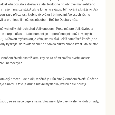
vátost křtu dostalo a dostává stále. Podobně při obnově manželského
v našem manželství. A tak je tomu i u svátosti biřmování a kněžství. Jak
sou zase příležitostí k obnově svátosti biřmování. Ve všech těchto
ili a prohloubili možnost působení Božího Ducha v nás.
ů vrcholí v týdnech před Velikonocemi. Proto má pro třetí, čtvrtou a
se liturgie účastní katechumeni, je doporučeno jej použít i v jiných
42). Klíčovou myšlenkou je věta, kterou říká Ježíš samařské ženě: „Kdo
 tryskající do života věčného.“ A takto církev chápe křest. Má se stát
ní v našem životě okamžikem, kdy se za námi zavřou dveře kostela,
azání nemocných.
namický proces. Jde o děj, v němž je Bůh činný v našem životě. Řečeno
ěje s námi. A toto je druhá hlavní myšlenka, kterou dále použiji.
působí, že se něco děje s námi. Složíme-li tyto dvě myšlenky dohromady,