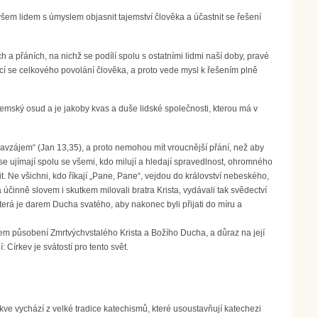
e všem lidem s úmyslem objasnit tajemství člověka a účastnit se řešení
 a přáních, na nichž se podílí spolu s ostatními lidmi naší doby, pravé
cí se celkového povolání člověka, a proto vede mysl k řešením plně
ozemský osud a je jakoby kvas a duše lidské společnosti, kterou má v
 navzájem“ (Jan 13,35), a proto nemohou mít vroucnější přání, než aby
k se ujímají spolu se všemi, kdo milují a hledají spravedlnost, ohromného
. Ne všichni, kdo říkají „Pane, Pane“, vejdou do království nebeského,
 a účinně slovem i skutkem milovali bratra Krista, vydávali tak svědectví
terá je darem Ducha svatého, aby nakonec byli přijati do míru a
rem působení Zmrtvýchvstalého Krista a Božího Ducha, a důraz na její
: Církev je svátostí pro tento svět.
kve vychází z velké tradice katechismů, které usoustavňují katechezi