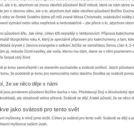
, ale o to, abychom se znovu otevřeli působení Boží milosti, které se nám skrze s
de jen o obnovu slibu, ale o to, abychom byli stále otevřeni působení Božího Ducha 
 sliby ve čtvrtek Svatého týdne při mši zvané Missa Chrismatis, svatodušní svátky j
vení vyznání nebo slibu nepřesné a nedostatečné – jde přece o to, abychom obnov
 působení křtu. Jak víme, církev křtí nejraději o Velikonocích. Příprava katechumen
mulář liturgického roku A, který je speciálně připraven pro katechumeny, a tam, kde 
předkládá úryvek z Janova evangelia o setkání Ježíše se samařskou ženou (Jan 4, 5-
ám já, nebude žíznit navěky, ale voda, kterou mu dám, stane se v něm pramenem vody
 čerpat celý život.
jně je tomu samozřejmě i se slavením eucharistie a svátosti smíření. Jejich působe
ím tomu, že podobně je tomu pro nemocného nebo starého člověka se svátostí pom
bí, že se něco děje s námi
osti jsou prostorem působení Božího ducha v nás. Představují živý a dlouhodobý dy
 kostrbatá, ale obsahově velice přesná: Svátosti se dějí. A také působí, že se něco d
kve jako svátosti pro tento svět
 myšlenky, k nimž jsme došli. Církev je svátost pro tento svět. Svátosti se dějí a 
 hlavní myšlence našich úvah.