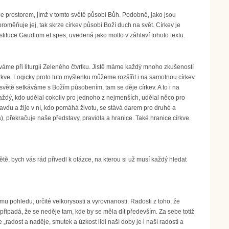
 je prostorem, jímž v tomto světě působí Bůh. Podobně, jako jsou
roměňuje jej, tak skrze církev působí Boží duch na svět. Církev je
tituce Gaudium et spes, uvedená jako motto v záhlaví tohoto textu.
íváme při liturgii Zeleného čtvrtku. Jistě máme každý mnoho zkušeností
kve. Logicky proto tuto myšlenku můžeme rozšířit i na samotnou církev.
o světě setkáváme s Božím působením, tam se děje církev. A to i na
a každý, kdo udělal cokoliv pro jednoho z nejmenších, udělal něco pro
pravdu a žije v ní, kdo pomáhá životu, se stává darem pro druhé a
), překračuje naše představy, pravidla a hranice. Také hranice církve.
tě, bych vás rád přivedl k otázce, na kterou si už musí každý hledat
ímu pohledu, určité velkorysosti a vyrovnanosti. Radosti z toho, že
připadá, že se neděje tam, kde by se měla dít především. Za sebe totiž
„radost a naděje, smutek a úzkost lidí naší doby je i naší radostí a