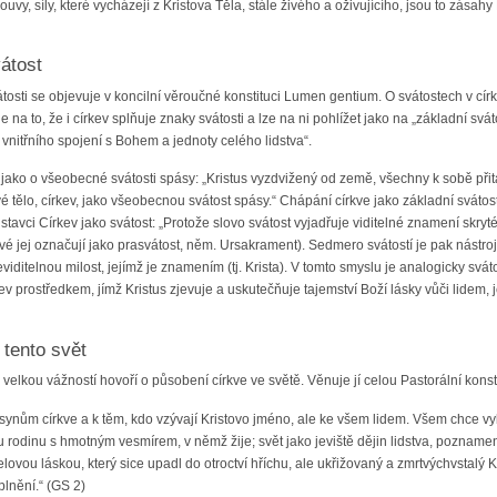
uvy, síly, které vycházejí z Kristova Těla, stále živého a oživujícího, jsou to zásah
átost
tosti se objevuje v koncilní věroučné konstituci Lumen gentium. O svátostech v cír
na to, že i církev splňuje znaky svátosti a lze na ni pohlížet jako na „základní sváto
 vnitřního spojení s Bohem a jednoty celého lidstva“.
i jako o všeobecné svátosti spásy: „Kristus vyzdvižený od země, všechny k sobě přit
vé tělo, církev, jako všeobecnou svátost spásy.“ Chápání církve jako základní svátos
dstavci Církev jako svátost: „Protože slovo svátost vyjadřuje viditelné znamení skry
ové jej označují jako prasvátost, něm. Ursakrament). Sedmero svátostí je pak nástroj
 neviditelnou milost, jejímž je znamením (tj. Krista). V tomto smyslu je analogicky sv
v prostředkem, jímž Kristus zjevuje a uskutečňuje tajemství Boží lásky vůči lidem,
 tento svět
velkou vážností hovoří o působení církve ve světě. Věnuje jí celou Pastorální konst
 synům církve a k těm, kdo vzývají Kristovo jméno, ale ke všem lidem. Všem chce vy
dskou rodinu s hmotným vesmírem, v němž žije; svět jako jeviště dějin lidstva, poznam
elovou láskou, který sice upadl do otroctví hříchu, ale ukřižovaný a zmrtvýchvstalý K
lnění.“ (GS 2)