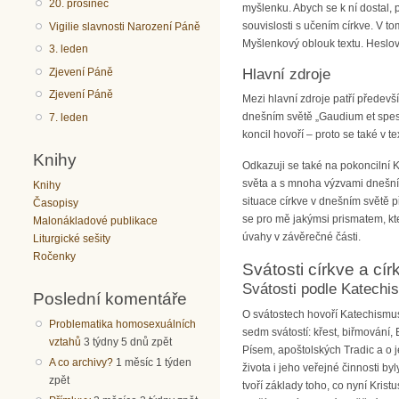
20. prosinec
myšlenku. Abych se k ní dostal, 
souvislosti s učením církve. V t
Vigilie slavnosti Narození Páně
Myšlenkový oblouk textu. Heslovi
3. leden
Zjevení Páně
Hlavní zdroje
Zjevení Páně
Mezi hlavní zdroje patří předevš
dnešním světě „Gaudium et spes“ 
7. leden
koncil hovoří – proto se také v t
Knihy
Odkazuji se také na pokoncilní K
světa a s mnoha výzvami dnešní 
Knihy
situace církve v dnešním světě p
Časopisy
se pro mě jakýmsi prismatem, kt
Malonákladové publikace
úvahy v závěrečné části.
Liturgické sešity
Ročenky
Svátosti církve a cír
Svátosti podle Katechi
Poslední komentáře
O svátostech hovoří Katechismus 
Problematika homosexuálních
sedm svátostí: křest, biřmování,
vztahů
3 týdny 5 dnů zpět
Písem, apoštolských Tradic a o 
A co archivy?
1 měsíc 1 týden
života i jeho veřejné činnosti by
zpět
tvoří základy toho, co nyní Krist