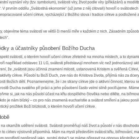
křestní vyznání víry (tzv. symbolum), svátosti víry, život podle víry (přikázání) a mod
. V prvním oddílu „Svátostná ekonomie“ (už jsme z něj citovali) hovoří o svátostec
ropracované učení církve, vycházející z Božího slova i tradice církve a podložené a
, objevíme téma svátostí ve větší či menší míře v každém z nich. Zásadním způso
tech“.
ědky a účastníky působení Božího Ducha
spekt svátostí, o kterém hovoří učení církve zřetelně na mnoha místech, a to dyna
ovoří například odstavec 11 LG, svátosti představují mnohem víc než jednorázový 
, že „svátosti jsou účinná znamení milosti, ustanovená Kristem a svěřená Církvi, 
tivity církve. Působí tu Boží Duch, zve nás do Kristova života, přijímá nás za dce
ti Božích dětí. Poznamenejme, že i ze strany církve jde o aktivní činnost, kterou se
prostě Ducha svatého při práci a jeho působení často velmi silně pociťujeme. Máme zk
eňme si, jak na nás působí účast na křtu dospělého člověka nebo dítěte, na biřmov
 kdo je nám blízký – co pro nás znamená eucharistie a svátost smíření a jakou posi
tický prožitek Boží blízkosti, o kterém hovoří učení církve.
době
a okamžik udělení svátosti. Svátosti proměňují náš život a působí v nás dlouhodobě
 to církev výslovně připomíná. Mám na mysli především svátost křtu, biřmování, ma
 prostředí nepřesně jako „postní doba“) se máme připravit na obnovu křestního vyz