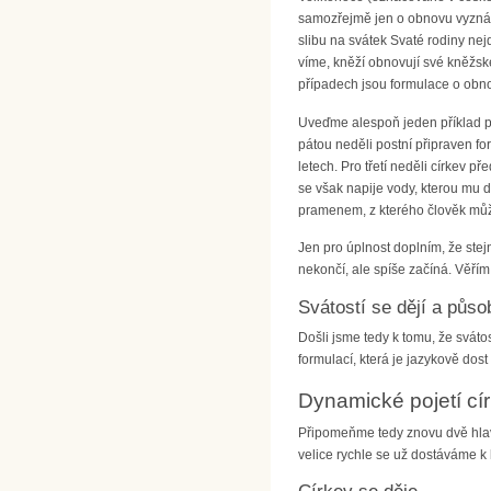
samozřejmě jen o obnovu vyznání
slibu na svátek Svaté rodiny nej
víme, kněží obnovují své kněžské
případech jsou formulace o obno
Uveďme alespoň jeden příklad pro
pátou neděli postní připraven for
letech. Pro třetí neděli církev 
se však napije vody, kterou mu d
pramenem, z kterého člověk může
Jen pro úplnost doplním, že ste
nekončí, ale spíše začíná. Věř
Svátostí se dějí a půso
Došli jsme tedy k tomu, že svát
formulací, která je jazykově dost
Dynamické pojetí cír
Připomeňme tedy znovu dvě hlavní
velice rychle se už dostáváme k