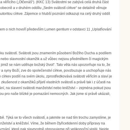
litba věřícího („Otčenáš“). (KKC 13) Svátostmi se zabývá celá druhá část
h obecně a v druhém oddílu „Sedm svátostí církve“ se detailně věnuje
utoritou církve. Zájemce o hlubší poznání odkazuji na celý druhý oddíl
bem o nich hovoří především Lumen gentium v odstavci 11 „Uplatňování
miku svátostí. Svátosti jsou znamením působení Božího Ducha a podílem
akt nebo slavnostní okamžik a už vůbec nejsou předmětem či magickým
jimiž se nám uděluje božský život“. Tato věta nás upozorňuje na to, že
ry a syny Boží, zve do společenství církve, povzbuzuje a uschopňuje nás
 církev podílí na svém úkolu, zprostředkovává svátosti věřícím a slaví je
ušenost z okamžiků přijetí vlastních svátostí a právě tak i z účasti na
ání, na slavení svátosti manželství nebo kněžství – zejména pokud jsou
lou pro naše blízké je pomazání nemocných. Jak jsme si právě ukázali,
. Týká se to všech svátostí, a jakmile se nad tím trochu zamyslíme, je
nželství a kněžství. Víme, že během čtyřicetidenní doby přípravy na
nání, které pak slavnostně obnovujeme při velikonoční vigilii. Nejde