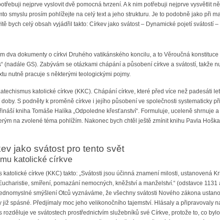
potřebuji nejprve vyslovit dvě pomocná tvrzení. A k nim potřebuji nejprve vysvětlit 
omto smyslu prosím pohlížejte na celý text a jeho strukturu. Je to podobně jako při
tě bych celý obsah vyjádřil takto: Církev jako svátost – Dynamické pojetí svátostí –
ím dva dokumenty o církvi Druhého vatikánského koncilu, a to Věroučná konstituce o
(nadále GS). Zabývám se otázkami chápání a působení církve a svátostí, takže nutně
extu nutně pracuje s některými teologickými pojmy.
atechismus katolické církve (KKC). Chápání církve, které před více než padesáti l
doby. S podněty k proměně církve i jejího působení ve společnosti systematicky při
řináší kniha Tomáše Halíka „Odpoledne křesťanství“. Formuluje, uceleně shrnuje a i
erým na zvolené téma pohlížím. Nakonec bych chtěl ještě zmínit knihu Pavla Hoška 
kev jako svátost pro tento svět
smu katolické církve
katolické církve (KKC) takto: „Svátosti jsou účinná znamení milosti, ustanovená Kri
 Eucharistie, smíření, pomazání nemocných, kněžství a manželství.“ (odstavce 1131 
jednomyslné smýšlení Otců vyznáváme, že všechny svátosti Nového zákona ustanovil
ly již spásné. Předjímaly moc jeho velikonočního tajemství. Hlásaly a připravovaly na
us rozděluje ve svátostech prostřednictvím služebníků své Církve, protože to, co bylo