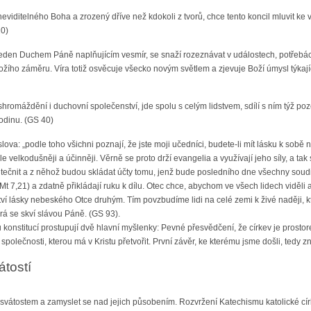
z neviditelného Boha a zrozený dříve než kdokoli z tvorů, chce tento koncil mluvit k
10)
e veden Duchem Páně naplňujícím vesmír, se snaží rozeznávat v událostech, potřebách
žího záměru. Víra totiž osvěcuje všecko novým světlem a zjevuje Boží úmysl týkají
é shromáždění i duchovní společenství, jde spolu s celým lidstvem, sdílí s ním týž p
rodinu. (GS 40)
ova: „podle toho všichni poznají, že jste moji učedníci, budete-li mít lásku k sobě
le velkodušněji a účinněji. Věrně se proto drží evangelia a využívají jeho síly, a ta
utečnit a z něhož budou skládat účty tomu, jenž bude posledního dne všechny soudit
v. Mt 7,21) a zdatně přikládají ruku k dílu. Otec chce, abychom ve všech lidech viděli
ví lásky nebeského Otce druhým. Tím povzbudíme lidi na celé zemi k živé naději, k
terá se skví slávou Páně. (GS 93).
konstitucí prostupují dvě hlavní myšlenky: Pevné přesvědčení, že církev je prosto
polečnosti, kterou má v Kristu přetvořit. První závěr, ke kterému jsme došli, tedy zní
átostí
i svátostem a zamyslet se nad jejich působením. Rozvržení Katechismu katolické cír