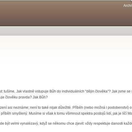
Přejít k
Archi
hlavnímu
obsahu
: tušíme, Jak vlastně vstupuje Bůh do individuálních "dějin člověka"? Jak jsme se 
evuje člověku pravda? Jak Bůh?
ození asi neznáme; není to také nijak důležité. Příběh (nebo možná i podobenství)
o příběh smyšlený. Musíme si však k tomu všimnout spektra postojů lidí, jak je líčí 
de být velmi vynalézavý, když se někomu chce zjevit: vždy respektuje danosti každ