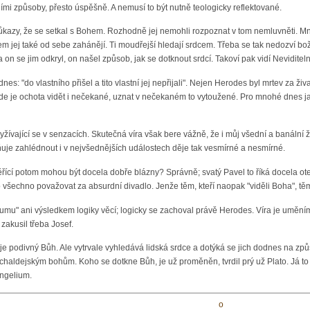
mi způsoby, přesto úspěšně. A nemusí to být nutně teologicky reflektované.
zy, že se setkal s Bohem. Rozhodně jej nemohli rozpoznat v tom nemluvněti. Mnozí 
jej také od sebe zahánějí. Ti moudřejší hledají srdcem. Třeba se tak nedozví boží
 on se jim odkryl, on našel způsob, jak se dotknout srdcí. Takoví pak vidí Neviditel
i dnes: "do vlastního přišel a tito vlastní jej nepřijali". Nejen Herodes byl mrtev za
 kde je ochota vidět i nečekané, uznat v nečekaném to vytoužené. Pro mnohé dnes 
žívající se v senzacích. Skutečná víra však bere vážně, že i můj všední a banální ži
uje zahlédnout i v nejvšednějších událostech děje tak vesmírné a nesmírné.
ěřící potom mohou být docela dobře blázny? Správně; svatý Pavel to říká docela 
 všechno považovat za absurdní divadlo. Jenže těm, kteří naopak "viděli Boha", 
ozumu" ani výsledkem logiky věcí; logicky se zachoval právě Herodes. Víra je uměním 
zakusil třeba Josef.
 podivný Bůh. Ale vytrvale vyhledává lidská srdce a dotýká se jich dodnes na způsob,
 chaldejským bohům. Koho se dotkne Bůh, je už proměněn, tvrdil prý už Plato. Já to
angelium.
o