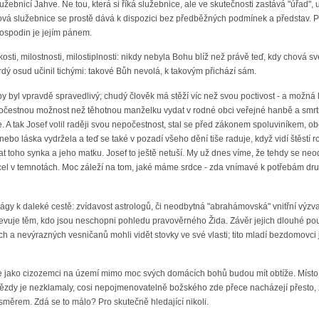
 služebnicí Jahve. Ne tou, která si říká služebnice, ale ve skutečnosti zastává "úřad
aková služebnice se prostě dává k dispozici bez předběžných podmínek a představ. 
spodin je jejím pánem.
lízkosti, milostnosti, milostiplnosti: nikdy nebyla Bohu blíž než právě teď, kdy chová
vrdý osud učinil tichými: takové Bůh nevolá, k takovým přichází sám.
aby byl vpravdě spravedlivý; chudý člověk má stěží víc než svou poctivost - a možn
čestnou možnost než těhotnou manželku vydat v rodné obci veřejné hanbě a smrti 
je. A tak Josef volil raději svou nepočestnost, stal se před zákonem spoluviníkem, o
ebo láska vydržela a teď se také v pozadí všeho dění tiše raduje, když vidí štěst
mat toho synka a jeho matku. Josef to ještě netuší. My už dnes víme, že tehdy se neo
l v temnotách. Moc záleží na tom, jaké máme srdce - zda vnímavé k potřebám dru
ágy k daleké cestě: zvídavost astrologů, či neodbytná "abrahámovská" vnitřní výzv
zjevuje těm, kdo jsou neschopni pohledu pravověrného Žida. Závěr jejich dlouhé p
h a nevýrazných vesničanů mohli vidět stovky ve své vlasti; tito mladí bezdomovci j
e jako cizozemci na území mimo moc svých domácích bohů budou mít obtíže. Místo t
ězdy je nezklamaly, cosi nepojmenovatelně božského zde přece nacházejí přesto, 
 směrem. Zdá se to málo? Pro skutečně hledající nikoli.