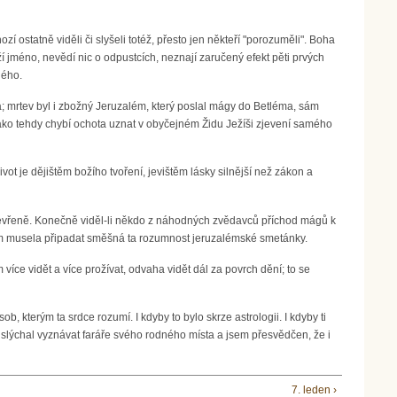
ostatně viděli či slyšeli totéž, přesto jen někteří "porozuměli". Boha
 jméno, nevědí nic o odpustcích, neznají zaručený efekt pěti prvých
ného.
 živa; mrtev byl i zbožný Jeruzalém, který poslal mágy do Betléma, sám
jako tehdy chybí ochota uznat v obyčejném Židu Ježíši zjevení samého
vot je dějištěm božího tvoření, jevištěm lásky silnější než zákon a
otevřeně. Konečně viděl-li někdo z náhodných zvědavců příchod mágů k
těm musela připadat směšná ta rozumnost jeruzalémské smetánky.
více vidět a více prožívat, odvaha vidět dál za povrch dění; to se
 kterým ta srdce rozumí. I kdyby to bylo skrze astrologii. I kdyby ti
 slýchal vyznávat faráře svého rodného místa a jsem přesvědčen, že i
7. leden ›