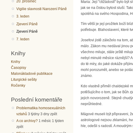
20. prosinec
Maria: Její "ctižádostí" bylo být
jak se na čistou bytost sluší. T
Vigilie slavnosti Narození Páně
spoléhá na svého Hospodina, Ho
3. leden
Tím větší je její prožitek boží b
Zjevení Páně
potřebuje. Blahoslavení, které t
Zjevení Páně
7. leden
Josefovi jistě záleželo na tom, 
málo. Zákon mu nedával jinou po
všechno miluje, stále ještě milu
Knihy
nebyl minulé měsíce ráznější? An
Knihy
do té míry, do jaké dokáže přijí
Časopisy
mohl porozumět, anebo se potáce
Malonákladové publikace
známo.
Liturgické sešity
Ročenky
Kdo vlastně přiměl chaldejské m
potěšujícího o tom, jak se Bůh 
jejich novorozeně. Stejně chudýc
Poslední komentáře
neprůhledné.
Problematika homosexuálních
vztahů
3 týdny 3 dny zpět
Mágové museli být připraveni, ž
astrologové nejsou zklamáni, hv
A co archivy?
1 měsíc 1 týden
hle, odešli s radostí. A moudrým
zpět