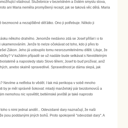
", umožňující vládnout. Služebnice v bezelstném a čistém smyslu slova,
Proto ani Maria neměla promyšlený recept, jak se taková věc dělá. Maria
 své bezmocné a nezajištěné děťátko. Ono ji potřebuje. Někdo ji
á lásku někoho drahého. Jenomže nedávno zdá se Josef přišel i o to
ukamenováním. Jenže to nelze očekávat od toho, kdo ji přes to
bešel Zákon. Jeho já ustoupilo tomu nesrozumitelnému dítěti. Lituje, že
í rodičky? V každém případě se už nadále bude setkávat s Neviditelným
dvolatelně a naposledy stalo Slovo tělem; Josef to buď prožíval, aniž
hých, anebo skalně spravedlivé. Spravedlnost je dáma slepá, jak
a? Nevíme a netřeba to vědět. I tak má perikopa v sobě mnoho
outi by je měl správně šokovat: mladý manželský pár bezdomovců a
im nemohou nic vysvětlit; betlémské jeviště je také naprosto
oho s nimi jednal anděl... Odevzdané dary naznačují, že naši
že jsou poddanými jiných bohů. Proto spokojeně "odevzdali dary". A