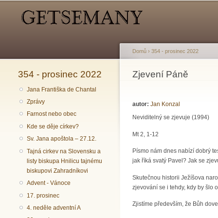
Hlavní menu
Sekundární menu
Domů
›
354 - prosinec 2022
354 - prosinec 2022
Jste zde
Zjevení Páně
Jana Františka de Chantal
Zprávy
autor:
Jan Konzal
Farnost nebo obec
Neviditelný se zjevuje (1994)
Kde se děje církev?
Mt 2, 1-12
Sv. Jana apoštola – 27.12.
Písmo nám dnes nabízí dobrý test
Tajná cirkev na Slovensku a
jak říká svatý Pavel? Jak se zj
listy biskupa Hnilicu tajnému
biskupovi Zahradníkovi
Skutečnou historii Ježíšova nar
Advent - Vánoce
zjevování se i tehdy, kdy by šlo 
17. prosinec
Zjistíme především, že Bůh dove
4. neděle adventní A