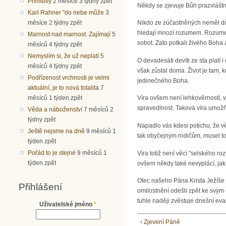
Přímluvy
2 měsíce 3 týdny zpět
Někdy se zjevuje Bůh prazvláštní
Karl Rahner "do nebe může
3
měsíce 2 týdny zpět
Nikdo ze zúčastněných neměl důka
hledají mnozí rozumem. Rozumem 
Marnost nad marnost. Zajímají
5
sobot. Zato potkali živého Boha a
měsíců 4 týdny zpět
Nemyslím si, že už neplatí
5
O devadesáti devíti ze sta platí 
měsíců 4 týdny zpět
však zůstal doma. Život je tam,
Podřízenost vrchnosti je velmi
jedinečného Boha.
aktuální, je to nová totalita
7
měsíců 1 týden zpět
Víra ovšem není lehkověrností, vy
spravedlnost. Taková víra umožň
Věda a náboženství
7 měsíců 2
týdny zpět
Napadlo vás kdesi potichu, že v
Ještě nejsme na dně
9 měsíců 1
tak obyčejným rodičům, musel to
týden zpět
Pořád to je stejné
9 měsíců 1
Víra totiž není věcí "selského r
týden zpět
ovšem někdy také nevyplácí, jak 
Otec našeho Pána Krista Ježíše je
Přihlášení
omilostnění odešli zpět ke svým
tuhle naději zvěstuje dnešní ev
Uživatelské jméno
*
‹ Zjevení Páně