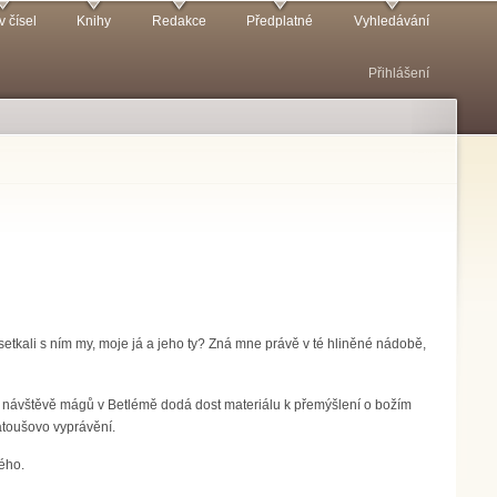
v čísel
Knihy
Redakce
Předplatné
Vyhledávání
Přihlášení
setkali s ním my, moje já a jeho ty? Zná mne právě v té hliněné nádobě,
 o návštěvě mágů v Betlémě dodá dost materiálu k přemýšlení o božím
Matoušovo vyprávění.
ého.