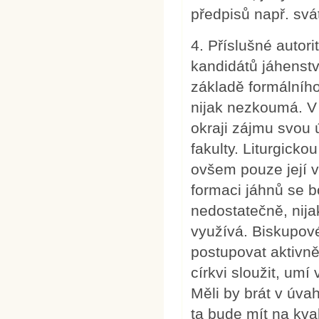
předpisů např. sv
4. Příslušné autori
kandidátů jáhenství
základě formálníh
nijak nezkoumá. V 
okraji zájmu svou 
fakulty. Liturgicko
ovšem pouze její 
formaci jáhnů se b
nedostatečně, nija
využívá. Biskupové
postupovat aktivně
církvi sloužit, umí
Měli by brát v úva
ta bude mít na kva