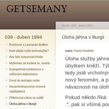
Hlavní menu
Sekundární menu
Př
hl
o
Domů
›
039 - duben 1994
039 - duben 1994
Jste zde
Úloha jáhna v liturgii
Rozhovor s Leonardo Boffem
autor:
Pavel Hradilek
Kam půjde naše bohoslužba?
Aby lidé rozpoznali Krista
Úloha služby jáhna 
Myšlenka od kostela sv. Josefa
úbytkem kněží. Týká
Evangelická konference o
tedy jistě vrcholn
světovém katechismu
nový fenomén, a p
Úvod do teologie misie
návaznosti na úlohu
Nezaměstnanost je mravně
nepřijatelná
Pokud někdo říká: 
Přítomnost církve ve světě
.", pak si všímá p
Úloha jáhna v liturgii