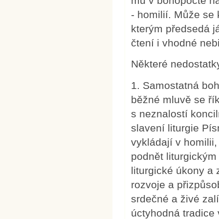
mu v bohopoctě nále
- homilií. Může se 
kterým předsedá já
čtení i vhodné nebib
Některé nedostatky
1. Samostatná boh
běžné mluvě se řík
s neznalostí konc
slavení liturgie Pí
vykládají v homilii
podnět liturgický
liturgické úkony a
rozvoje a přizpůso
srdečné a živé zal
úctyhodná tradice 