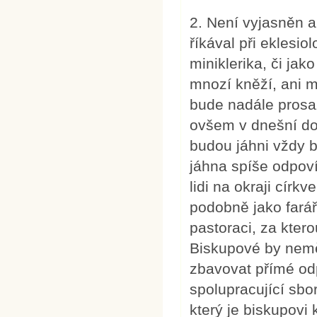
2. Není vyjasněn a
říkával při eklesi
miniklerika, či jak
mnozí kněží, ani m
bude nadále prosaz
ovšem v dnešní do
budou jáhni vždy b
jáhna spíše odpoví
lidi na okraji círk
podobně jako farář
pastoraci, za kter
Biskupové by neměl
zbavovat přímé odp
spolupracující sbor
který je biskupovi 