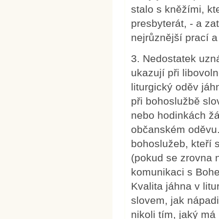
stalo s kněžími, kt
presbyterát, - a za
nejrůznější prací 
3. Nedostatek uzná
ukazují při libovol
liturgický oděv jáhn
při bohoslužbě sl
nebo hodinkách žá
občanském oděvu. 
bohoslužeb, kteří 
(pokud se zrovna ne
komunikaci s Bohem
Kvalita jáhna v lit
slovem, jak nápadit
nikoli tím, jaký m