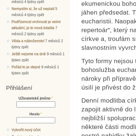
měsíců 4 týdny zpět
ekumenickou bohos
Nemyslím si, že už neplatí
5
jáhen předsedat. 
měsíců 4 týdny zpět
eucharistii. Naopa
Podřízenost vrchnosti je velmi
aktuální, je to nová totalita
7
repertoár", který 
měsíců 2 týdny zpět
církve a, troufám s
Věda a náboženství
7 měsíců 2
slavnostním vyvrc
týdny zpět
Ještě nejsme na dně
9 měsíců 1
Tyto formy nejsou 
týden zpět
Pořád to je stejné
9 měsíců 1
bohoslužba euchari
týden zpět
nároky při příprav
úsilí je přivést do 
Přihlášení
Uživatelské jméno
*
Denní modlitba círk
zapojit aktivně do 
Heslo
*
nejbližší spolupra
některé části modlí
Vytvořit nový účet
pestré nabídky žal