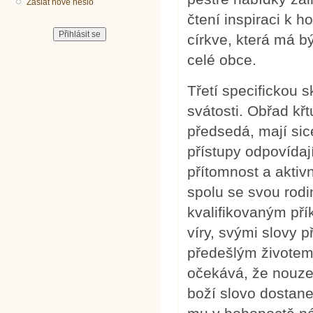
Zaslat nové heslo
čtení inspiraci k h
církve, která má b
celé obce.
Třetí specifickou s
svátosti. Obřad křt
předsedá, mají sice
přístupy odpovídaj
přítomnost a aktivn
spolu se svou rodi
kvalifikovaným pří
víry, svými slovy p
předešlým životem.
očekává, že nouze
boží slovo dostane