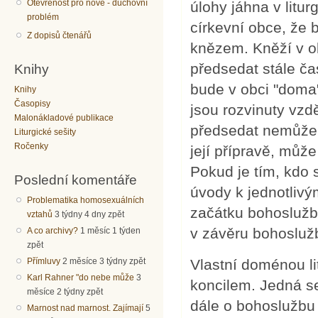
Otevřenost pro nové - duchovní
úlohy jáhna v litu
problém
církevní obce, že 
Z dopisů čtenářů
knězem. Kněží v ob
předsedat stále ča
Knihy
bude v obci "doma"
Knihy
Časopisy
jsou rozvinuty vzdě
Malonákladové publikace
předsedat nemůže
Liturgické sešity
Ročenky
její přípravě, může
Pokud je tím, kdo s
Poslední komentáře
úvody k jednotlivý
Problematika homosexuálních
začátku bohoslužb
vztahů
3 týdny 4 dny zpět
v závěru bohoslužb
A co archivy?
1 měsíc 1 týden
zpět
Přímluvy
2 měsíce 3 týdny zpět
Vlastní doménou li
Karl Rahner "do nebe může
3
koncilem. Jedná s
měsíce 2 týdny zpět
dále o bohoslužbu 
Marnost nad marnost. Zajímají
5