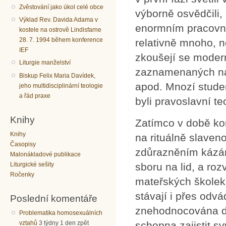
Zvěstování jako úkol celé obce
výborně osvědčili
Výklad Rev. Davida Adama v
enormním pracovním
kostele na ostrově Lindisfarne
28. 7. 1994 během konference
relativně mnoho, 
IEF
zkoušejí se moder
Liturgie manželství
zaznamenaných na 
Biskup Felix Maria Davídek,
apod. Mnozí studen
jeho multidisciplinární teologie
a řád praxe
byli pravoslavní t
Knihy
Zatímco v době ko
Knihy
na rituálně slaveno
Časopisy
zdůrazněním kázá
Malonákladové publikace
sboru na lid, a roz
Liturgické sešity
Ročenky
mateřských školek
stávají i přes odv
Poslední komentáře
znehodnocována dal
Problematika homosexuálních
vztahů
3 týdny 1 den zpět
schopna zajistit 