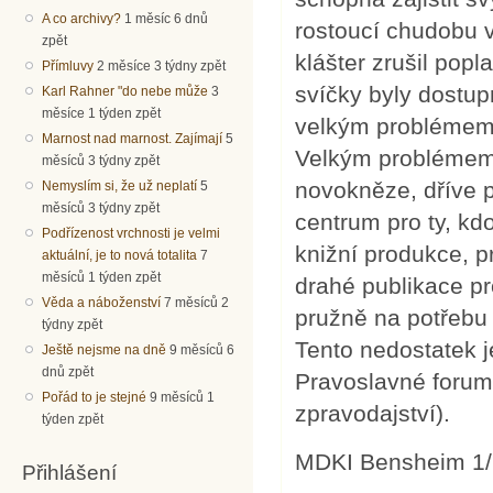
A co archivy?
1 měsíc 6 dnů
rostoucí chudobu v
zpět
klášter zrušil popl
Přímluvy
2 měsíce 3 týdny zpět
svíčky byly dostup
Karl Rahner "do nebe může
3
měsíce 1 týden zpět
velkým problémem 
Marnost nad marnost. Zajímají
5
Velkým problémem 
měsíců 3 týdny zpět
novokněze, dříve p
Nemyslím si, že už neplatí
5
měsíců 3 týdny zpět
centrum pro ty, kd
Podřízenost vrchnosti je velmi
knižní produkce, p
aktuální, je to nová totalita
7
měsíců 1 týden zpět
drahé publikace pr
Věda a náboženství
7 měsíců 2
pružně na potřebu 
týdny zpět
Tento nedostatek 
Ještě nejsme na dně
9 měsíců 6
dnů zpět
Pravoslavné forum 
Pořád to je stejné
9 měsíců 1
zpravodajství).
týden zpět
MDKI Bensheim 1/9
Přihlášení