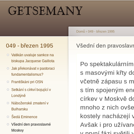
Hlavní menu
Sekundární menu
Př
hl
o
Domů
›
049 - březen 1995
049 - březen 1995
Jste zde
Všední den pravosla
Vatikán uvaluje sankce na
biskupa Jacquese Gaillota
Po spektakulárním
Jak překonávat v pastoraci
s masovými křty d
fundamentalismus?
včetně zápasu s m
Františkáni pri OSN
s tím spojeným e
Setkání s církví bojující v
Londýně
církev v Moskvě do
Náboženské zmatení v
mnoho z nich ovšem
Bulharsku
kostely nacházejí 
Šedá Eminence
Avšak i pro užívané
Všední den pravoslavné
Moskvy
v první fázi světili